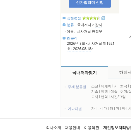
신간알리미 신청
상품평점
분류
국내저자 >
잡지
이름:
시사저널 편집부
최근작
2026년 8월 <
시사저널 제1921
호 : 2026.08.18
>
해외
국내저자찾기
소설
l
에세이
l
시
l
희곡
l
주제 분류별
기술
l
여행
l
예술
l
취미/
교재
l
번역
l
사진/그림
가
l
나
l
다
l
라
l
마
l
바
l
가나다별
회사소개
채용안내
이용약관
개인정보처리방