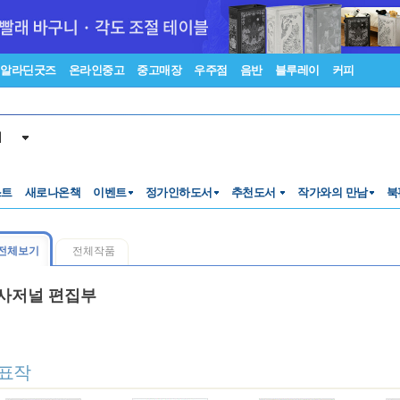
알라딘굿즈
온라인중고
중고매장
우주점
음반
블루레이
커피
서
스트
새로나온책
이벤트
정가인하도서
추천도서
작가와의 만남
북
전체보기
전체작품
사저널 편집부
표작