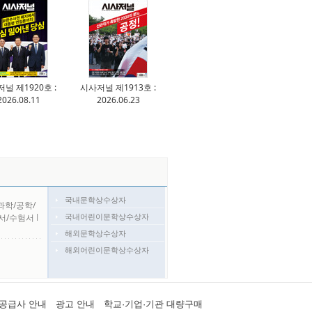
널 제1920호 :
시사저널 제1913호 :
2026.08.11
2026.06.23
국내문학상수상자
과학/공학/
국내어린이문학상수상자
서/수험서
l
해외문학상수상자
해외어린이문학상수상자
공급사 안내
광고 안내
학교·기업·기관 대량구매