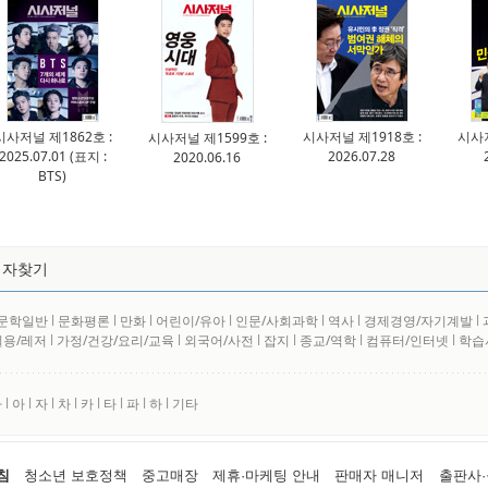
시사저널 제1862호 :
시사저널 제1918호 :
시사저
시사저널 제1599호 :
2025.07.01 (표지 :
2026.07.28
2020.06.16
BTS)
저자찾기
문학일반
l
문화평론
l
만화
l
어린이/유아
l
인문/사회과학
l
역사
l
경제경영/자기계발
l
실용/레저
l
가정/건강/요리/교육
l
외국어/사전
l
잡지
l
종교/역학
l
컴퓨터/인터넷
l
학습
사
l
아
l
자
l
차
l
카
l
타
l
파
l
하
l
기타
침
청소년 보호정책
중고매장
제휴·마케팅 안내
판매자 매니저
출판사·