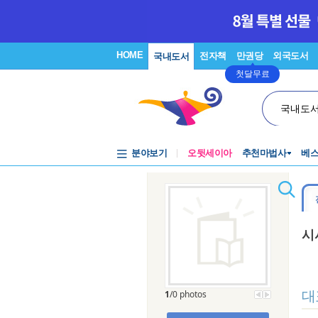
HOME
전자책
만권당
외국도서
국내도서
첫달무료
국내도
분야보기
오뒷세이아
추천마법사
베
시
대
1
/0 photos