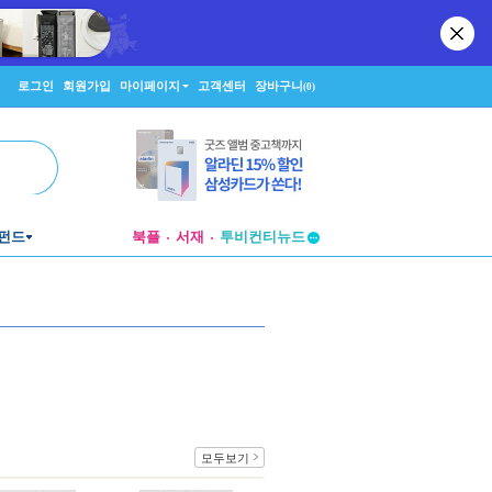
로그인
회원가입
마이페이지
고객센터
장바구니
(0)
펀드
북플
서재
투비컨티뉴드
창작플랫폼
투비컨티뉴드
모두보기