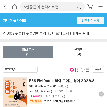
제니퍼 클라이드
신간 알림 신청
<100% 수능형 수능영어듣기 33회 모의고사 (테이프 별매)>
전자책
국내도서
(4)
(5)
옵션
표지 보기
표지 안보기
EBS FM Radio 입이 트이는 영어 2026.8
이현석
,
제니퍼 클라이드
(지은이)
동아출판(방송교재)
|
2026년 07월
11,400
원 (5% 할인 / 120원)
밤 11시
잠들기전 배송
양탄자배송
변경