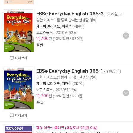
EBSe Everyday English 365-2
- 365일 다
양한 에피소드를 통해 만나는 실생활 영어
제니퍼 클라이드
,
이현석
(지은이)
로고스북스
|
2010년 02월
11,700
원 (10% 할인 / 650원)
절판
미리보기
EBSe Everyday English 365-1
- 365일 다
양한 에피소드를 통해 만나는 실생활 영어
제니퍼 클라이드
,
이현석
(지은이)
로고스북스
|
2009년 12월
11,700
원 (10% 할인 / 650원)
품절
미리보기
행운 아크릴 북마크 (대상도서 2만원 이상)