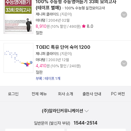
100% 수능형 수능영어듣기 33회 모의고사
(테이프 별매)
-
100% 수능형 실전모의고사
제니퍼 클라이드
(지은이)
마더텅
|
2004년 02월
8,910
8.0
원 (10% 할인 / 490원)
절판
TOEIC 특유 단어 숙어 1200
제니퍼 클라이드
(지은이)
마더텅
|
2003년 12월
4,410
원 (10% 할인 / 240원)
절판
부록 : 테이프 1개
로그인
전체 메뉴
회사 소개
출판사 안내
PC 버전
(주)알라딘커뮤니케이션
1544-2514
일반문의 (발신자 부담)