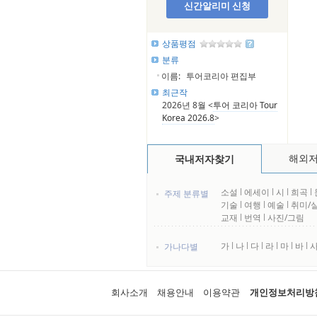
신간알리미 신청
상품평점
분류
이름:
투어코리아 편집부
최근작
2026년 8월 <
투어 코리아 Tour
Korea 2026.8
>
해외
국내저자찾기
소설
l
에세이
l
시
l
희곡
l
주제 분류별
기술
l
여행
l
예술
l
취미/
교재
l
번역
l
사진/그림
가
l
나
l
다
l
라
l
마
l
바
l
가나다별
회사소개
채용안내
이용약관
개인정보처리방