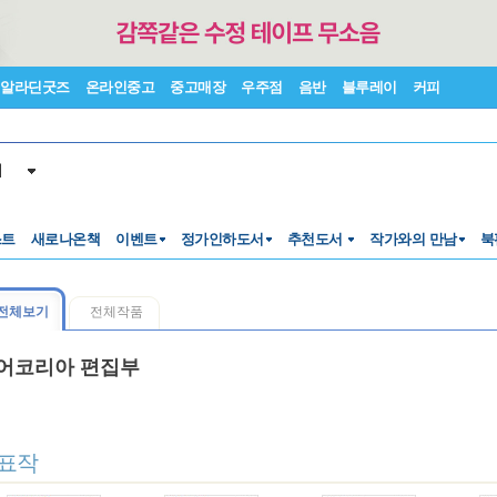
알라딘굿즈
온라인중고
중고매장
우주점
음반
블루레이
커피
서
스트
새로나온책
이벤트
정가인하도서
추천도서
작가와의 만남
북
전체보기
전체작품
어코리아 편집부
표작