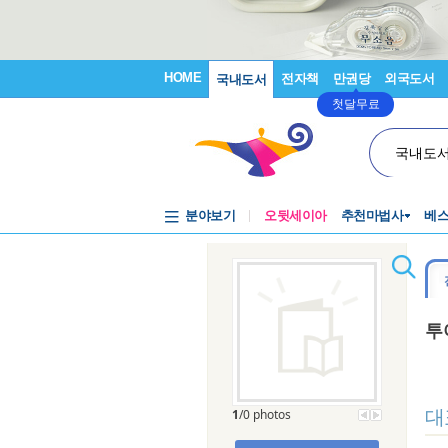
HOME
전자책
만권당
외국도서
국내도서
첫달무료
국내도
분야보기
오뒷세이아
추천마법사
베
투
대
1
/0 photos