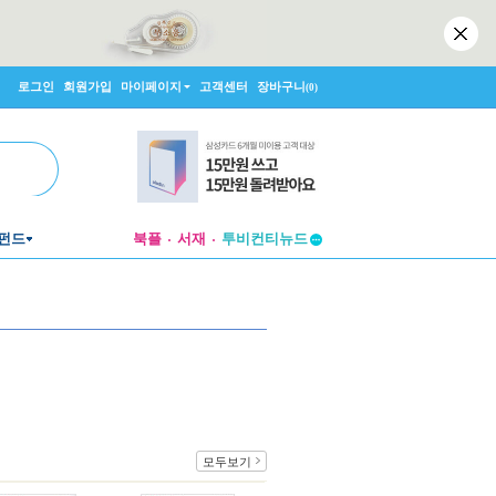
로그인
회원가입
마이페이지
고객센터
장바구니
(0)
펀드
북플
서재
투비컨티뉴드
창작플랫폼
투비컨티뉴드
모두보기