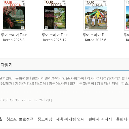
투어 코리아 Tour
투어 코리아 Tour
투어 코리아 Tour
투어
Korea 2026.3
Korea 2025.12
Korea 2025.6
K
저자찾기
문학일반
l
문화평론
l
만화
l
어린이/유아
l
인문/사회과학
l
역사
l
경제경영/자기계발
l
실용/레저
l
가정/건강/요리/교육
l
외국어/사전
l
잡지
l
종교/역학
l
컴퓨터/인터넷
l
학습
사
l
아
l
자
l
차
l
카
l
타
l
파
l
하
l
기타
침
청소년 보호정책
중고매장
제휴·마케팅 안내
판매자 매니저
출판사·