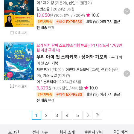
에스제이 킹
(지은이),
신인수
(옮긴이)
길벗스쿨
|
2024년 06월
13,050
10.0
원 (10% 할인 / 720원)
내일 (월) 아침 7시
출근
양탄자배송
썬데이 EXPRESS
전 배송
변경
미리보기
모기 퇴치 팔찌 스트랩/조끼형 튜브(각각 대상도서 1권/3만
원 이상 구매 시)
우리 아이 첫 스티커북 : 상어와 가오리
-
우리 아
이 첫 스티커북
제인 빙엄
(지은이),
아만다 셔플보탐
(그림),
신인수
(옮긴
이),
키스 뉴엘
(디자인)
어스본코리아
|
2024년 06월
미리보기
8,820
10.0
원 (10% 할인 / 490원)
내일 (월) 아침 7시
출근
양탄자배송
썬데이 EXPRESS
전 배송
변경
1
2
3
4
5
로그인
전체 메뉴
회사 소개
출판사 안내
PC 버전