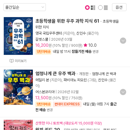
옵션
표지 보기
표지 안보기
초등학생을 위한 우주 과학 지식 61
-
초등학생을
위한 지식
영국 국립우주센터
(지은이),
신인수
(옮긴이)
길벗스쿨
|
2026년 03월
16,200
10.0
원 (10% 할인 / 900원)
내일 밤 11시
잠들기전 배송
양탄자배송
변경
미리보기
엄청나게 큰 우주 백과
- 개정판
-
엄청나게 큰 백과
에밀리 본
(지은이),
파비아노 피오린
(그림),
신인수
(옮긴
이)
어스본코리아
|
2026년 02월
13,500
원 (10% 할인 / 750원)
내일 (월) 아침 7시
출근
양탄자배송
썬데이 EXPRESS
전 배송
변경
산뜻한 미니 토트백 (대상도서 15,000원 이상)
윔피 키드 20