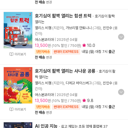
전 배송
변경
호기심이 활짝 열리는 힘센 트럭
-
호기심이 활짝
열리는
앨리스 비챔
(지은이),
가브리엘 안토니니
(그림),
신인수
(옮
긴이)
어스본코리아
|
2025년 04월
13,500
10.0
원 (10% 할인 / 750원)
내일 (월) 아침 7시
출근
양탄자배송
썬데이 EXPRESS
미리보기
전 배송
변경
호기심이 활짝 열리는 사나운 공룡
-
호기심이 활
짝 열리는
앨리스 비챔
(지은이),
디에고 바이스버그
(그림),
신인수
(옮
긴이)
어스본코리아
|
2025년 04월
13,500
9.8
원 (10% 할인 / 750원)
내일 (월) 아침 7시
출근
양탄자배송
썬데이 EXPRESS
미리보기
전 배송
변경
AI 인공 지능
-
쉽고 재밌는 초등 영재 플랩북 37