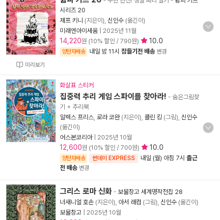
- 무한 반전! 생일 파티 일기
-
윔피 키드
시리즈 20
제프 키니
(지은이),
신인수
(옮긴이)
미래엔아이세움
|
2025년 11월
14,220
10.0
원 (10% 할인 / 790원)
내일 밤 11시
잠들기전 배송
양탄자배송
변경
미리보기
화살표 스티커
집중력 추리 게임 스파이를 찾아라!
- 숨은그림찾
기 + 추리북
알렉스 프리스
,
로라 코완
(지은이),
콜린 킹
(그림),
신인수
(옮긴이)
어스본코리아
|
2025년 10월
12,600
10.0
원 (10% 할인 / 700원)
내일 (월) 아침 7시
출근
양탄자배송
썬데이 EXPRESS
전 배송
변경
그리스 로마 신화
-
보물창고 세계명작전집 28
너새니얼 호손
(지은이),
아서 래컴
(그림),
신인수
(옮긴이)
보물창고
|
2025년 10월