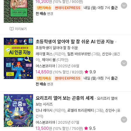
16,200
원 (10% 할인 / 900원)
내일 (월) 아침 7시
출근
양탄자배송
썬데이 EXPRESS
전 배송
변경
미리보기
초등학생이 알아야 할 참 쉬운 AI 인공 지능
-
초등학생이 알아야 할 참 쉬운
레이첼 퍼스
(지은이),
힐튼 바르부르턴
(그림),
신인수
(옮긴
이),
제이비 볼
(디자인)
어스본코리아
|
2025년 08월
14,850
9.9
원 (10% 할인 / 820원)
내일 (월) 아침 7시
출근
양탄자배송
썬데이 EXPRESS
전 배송
변경
요리조리 열어 보는 곤충의 세계
-
요리조리 열어
보는 시리즈
민나 레이시
(지은이),
로셀라 트리온페티
(그림),
신인수
(옮
긴이)
어스본코리아
|
2025년 07월
13,500
9.5
원 (10% 할인 / 750원)