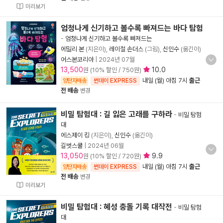
미리보기
엄청나게 신기하고 볼수록 빠져드는 바다 탐험
-
엄청나게 신기하고 볼수록 빠져드는
에밀리 본
(지은이),
레이철 손더스
(그림),
신인수
(옮긴이)
어스본코리아
|
2024년 07월
13,500
10.0
원 (10% 할인 / 750원)
내일 (월) 아침 7시
출근
양탄자배송
썬데이 EXPRESS
전 배송
변경
비밀 탐험대 : 길 잃은 고래를 구하라
-
비밀 탐험
대
에스제이 킹
(지은이),
신인수
(옮긴이)
길벗스쿨
|
2024년 06월
13,050
9.9
원 (10% 할인 / 720원)
내일 (월) 아침 7시
출근
양탄자배송
썬데이 EXPRESS
전 배송
변경
미리보기
비밀 탐험대 : 혜성 충돌 기록 대작전
-
비밀 탐험
대