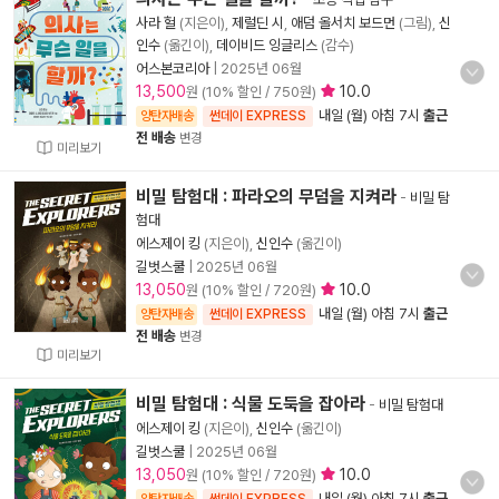
사라 헐
(지은이),
제럴딘 시
,
애덤 올서치 보드먼
(그림),
신
인수
(옮긴이),
데이비드 잉글리스
(감수)
어스본코리아
|
2025년 06월
13,500
10.0
원 (10% 할인 / 750원)
내일 (월) 아침 7시
출근
양탄자배송
썬데이 EXPRESS
전 배송
변경
미리보기
비밀 탐험대 : 파라오의 무덤을 지켜라
-
비밀 탐
험대
에스제이 킹
(지은이),
신인수
(옮긴이)
길벗스쿨
|
2025년 06월
13,050
10.0
원 (10% 할인 / 720원)
내일 (월) 아침 7시
출근
양탄자배송
썬데이 EXPRESS
전 배송
변경
미리보기
비밀 탐험대 : 식물 도둑을 잡아라
-
비밀 탐험대
에스제이 킹
(지은이),
신인수
(옮긴이)
길벗스쿨
|
2025년 06월
13,050
10.0
원 (10% 할인 / 720원)
내일 (월) 아침 7시
출근