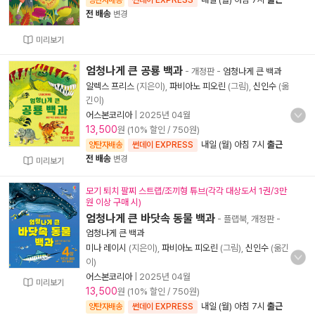
양탄자배송
썬데이 EXPRESS
전 배송
변경
미리보기
엄청나게 큰 공룡 백과
- 개정판
-
엄청나게 큰 백과
알렉스 프리스
(지은이),
파비아노 피오린
(그림),
신인수
(옮
긴이)
어스본코리아
|
2025년 04월
13,500
원 (10% 할인 / 750원)
내일 (월) 아침 7시
출근
양탄자배송
썬데이 EXPRESS
전 배송
변경
미리보기
모기 퇴치 팔찌 스트랩/조끼형 튜브(각각 대상도서 1권/3만
원 이상 구매 시)
엄청나게 큰 바닷속 동물 백과
- 플랩북, 개정판
-
엄청나게 큰 백과
미나 레이시
(지은이),
파비아노 피오린
(그림),
신인수
(옮긴
이)
어스본코리아
|
2025년 04월
미리보기
13,500
원 (10% 할인 / 750원)
내일 (월) 아침 7시
출근
양탄자배송
썬데이 EXPRESS