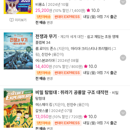
비룡소
|
2024년 10월
25,200
10.0
원 (10% 할인 / 1,400원)
내일 (월) 아침 7시
출근
양탄자배송
썬데이 EXPRESS
미리보기
전 배송
변경
전쟁과 무기
- 제2차 세계 대전
-
쉽고 재밌는 초등 영재
플랩북 34
롭 로이드 존스
(지은이),
마리아 크리스티나 프리텔리
(그
림),
신인수
(옮긴이)
어스본코리아
|
2024년 08월
14,400
10.0
원 (10% 할인 / 800원)
내일 (월) 아침 7시
출근
양탄자배송
썬데이 EXPRESS
전 배송
변경
비밀 탐험대 : 쥐라기 공룡알 구조 대작전
-
비밀
탐험대
에스제이 킹
(지은이),
신인수
(옮긴이)
길벗스쿨
|
2024년 07월
13,050
10.0
원 (10% 할인 / 720원)
내일 (월) 아침 7시
출근
양탄자배송
썬데이 EXPRESS
전 배송
변경