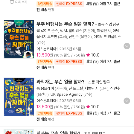
미리보기
내일 (월) 아침 7시
출근
양탄자배송
썬데이 EXPRESS
전 배송
변경
우주 비행사는 무슨 일을 할까?
-
초등 직업 탐구
롭 로이드 존스
,
V. M. 윌리엄스
(지은이),
제럴딘 시
,
애덤
올서치 보드먼
(그림),
신인수
(옮긴이),
데이비드 잉글리스
(감수)
어스본코리아
|
2025년 06월
13,500
10.0
원 (10% 할인 / 750원)
내일 (월) 아침 7시
출근
양탄자배송
썬데이 EXPRESS
전 배송
변경
과학자는 무슨 일을 할까?
-
초등 직업 탐구
툼 뭄브레이
(지은이),
잔 토그릴
,
제럴딘 시
(그림),
신인수
(옮긴이),
UK Space Agency
(감수)
어스본코리아
|
2025년 06월
13,500
10.0
원 (10% 할인 / 750원)
내일 (월) 아침 7시
출근
양탄자배송
썬데이 EXPRESS
전 배송
변경
의사는 무슨 일을 할까?
-
초등 직업 탐구