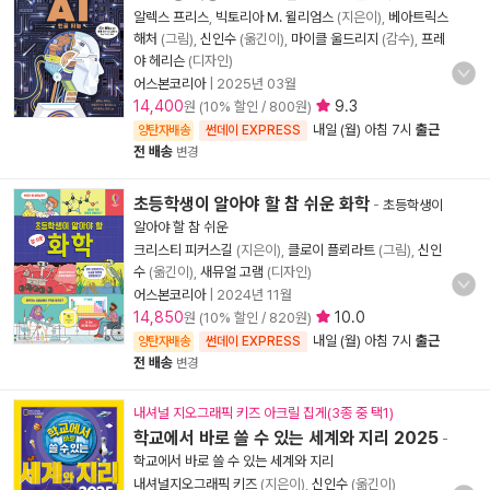
알렉스 프리스
,
빅토리아 M. 윌리엄스
(지은이),
베아트릭스
해처
(그림),
신인수
(옮긴이),
마이클 울드리지
(감수),
프레
야 헤리슨
(디자인)
어스본코리아
|
2025년 03월
14,400
9.3
원 (10% 할인 / 800원)
내일 (월) 아침 7시
출근
양탄자배송
썬데이 EXPRESS
전 배송
변경
초등학생이 알아야 할 참 쉬운 화학
-
초등학생이
알아야 할 참 쉬운
크리스티 피커스길
(지은이),
클로이 플뢰라트
(그림),
신인
수
(옮긴이),
새뮤얼 고램
(디자인)
어스본코리아
|
2024년 11월
14,850
10.0
원 (10% 할인 / 820원)
내일 (월) 아침 7시
출근
양탄자배송
썬데이 EXPRESS
전 배송
변경
내셔널 지오그래픽 키즈 아크릴 집게(3종 중 택1)
학교에서 바로 쓸 수 있는 세계와 지리 2025
-
학교에서 바로 쓸 수 있는 세계와 지리
내셔널지오그래픽 키즈
(지은이),
신인수
(옮긴이)