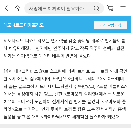
레오나르도 디카프리오
신간 알림 신청
레오나르도 디카프리오는 연기력을 갖춘 꽃미남 배우로 인기몰이를
하며 유명해졌다. 인기에만 안주하지 않고 작품 위주의 선택과 발전
해가는 연기력으로 대스타 배우의 반열에 올랐다.
14세 때 <크리터스 3>로 스크린에 데뷔. 로버트 드 니로와 함께 공연
한 <이 소년의 삶>에 이어, 93년작 <길버트 그레이프>로 아카데미
와 골든 글로브상에 노미네이트되면서 주목받았고, <토탈 이클립스>
에서는 동성애자 시인 랭보, 신판 <로미오와 줄리엣>에서는 새로운
해석의 로미오에 도전하여 전세계적인 인기를 끌었다. <로미오와 줄
리엣>으로 연기력과 인기 두마리 토끼를 잡은 그는 전세계적인 흥행
돌풍을 몰고 온 대작 <타이타닉>으로 세계적인 톱스타가 되었다.