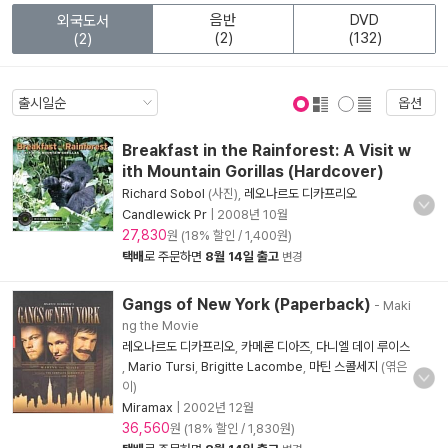
음반
DVD
외국도서
(2)
(132)
(2)
옵션
표지 보기
표지 안보기
Breakfast in the Rainforest: A Visit w
ith Mountain Gorillas (Hardcover)
Richard Sobol
(사진),
레오나르도 디카프리오
Candlewick Pr
|
2008년 10월
27,830
원 (18% 할인 / 1,400원)
택배
로 주문하면
8월 14일 출고
변경
Gangs of New York (Paperback)
- Maki
ng the Movie
레오나르도 디카프리오
,
카메론 디아즈
,
다니엘 데이 루이스
,
Mario Tursi
,
Brigitte Lacombe
,
마틴 스콜세지
(엮은
이)
Miramax
|
2002년 12월
36,560
원 (18% 할인 / 1,830원)