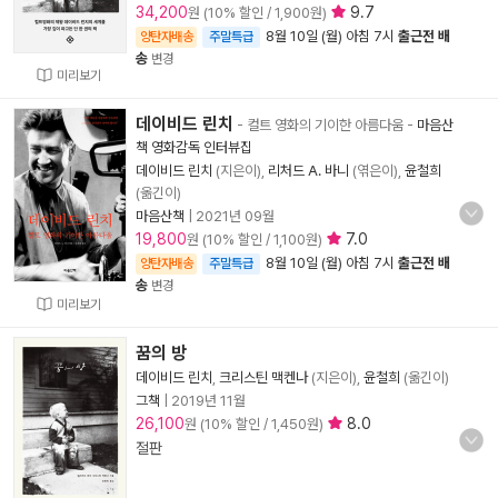
34,200
9.7
원 (10% 할인 / 1,900원)
8월 10일 (월) 아침 7시
출근전 배
양탄자배송
주말특급
송
변경
미리보기
데이비드 린치
- 컬트 영화의 기이한 아름다움
-
마음산
책 영화감독 인터뷰집
데이비드 린치
(지은이),
리처드 A. 바니
(엮은이),
윤철희
(옮긴이)
마음산책
|
2021년 09월
19,800
7.0
원 (10% 할인 / 1,100원)
8월 10일 (월) 아침 7시
출근전 배
양탄자배송
주말특급
송
변경
미리보기
꿈의 방
데이비드 린치
,
크리스틴 맥켄나
(지은이),
윤철희
(옮긴이)
그책
|
2019년 11월
26,100
8.0
원 (10% 할인 / 1,450원)
절판