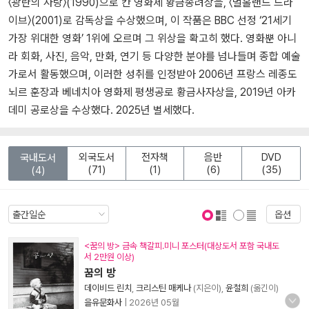
〈광란의 사랑〉(1990)으로 칸 영화제 황금종려상을, 〈멀홀랜드 드라
이브〉(2001)로 감독상을 수상했으며, 이 작품은 BBC 선정 ‘21세기
가장 위대한 영화’ 1위에 오르며 그 위상을 확고히 했다. 영화뿐 아니
라 회화, 사진, 음악, 만화, 연기 등 다양한 분야를 넘나들며 종합 예술
가로서 활동했으며, 이러한 성취를 인정받아 2006년 프랑스 레종도
뇌르 훈장과 베네치아 영화제 평생공로 황금사자상을, 2019년 아카
데미 공로상을 수상했다. 2025년 별세했다.
외국도서
전자책
음반
DVD
국내도서
(71)
(1)
(6)
(35)
(4)
옵션
표지 보기
표지 안보기
<꿈의 방> 금속 책갈피.미니 포스터(대상도서 포함 국내도
서 2만원 이상)
꿈의 방
데이비드 린치
,
크리스틴 매케나
(지은이),
윤철희
(옮긴이)
을유문화사
|
2026년 05월