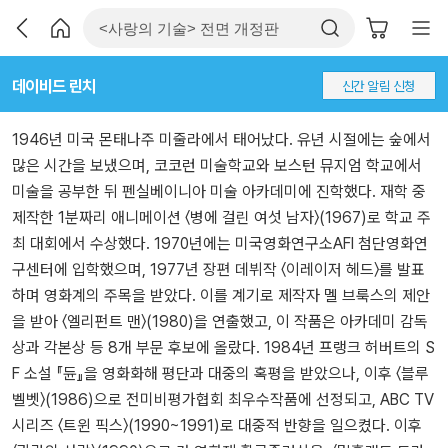
데이비드 린치
신간 알림 신청
1946년 미국 몬태나주 미줄라에서 태어났다. 유년 시절에는 숲에서
많은 시간을 보냈으며, 코코런 미술학교와 보스턴 뮤지엄 학교에서
미술을 공부한 뒤 펜실베이니아 미술 아카데미에 진학했다. 재학 중
제작한 1분짜리 애니메이션 〈병에 걸린 여섯 남자〉(1967)로 학교 주
최 대회에서 수상했다. 1970년에는 미국영화연구소AFI 첨단영화연
구센터에 입학했으며, 1977년 장편 데뷔작 〈이레이저 헤드〉를 발표
하며 영화계의 주목을 받았다. 이를 계기로 제작자 멜 브룩스의 제안
을 받아 〈엘리펀트 맨〉(1980)을 연출했고, 이 작품은 아카데미 감독
상과 각본상 등 8개 부문 후보에 올랐다. 1984년 프랭크 허버트의 S
F 소설 『듄』을 영화화해 평단과 대중의 혹평을 받았으나, 이후 〈블루
벨벳〉(1986)으로 전미비평가협회 최우수작품에 선정되고, ABC TV
시리즈 〈트윈 픽스〉(1990~1991)로 대중적 반향을 일으켰다. 이후