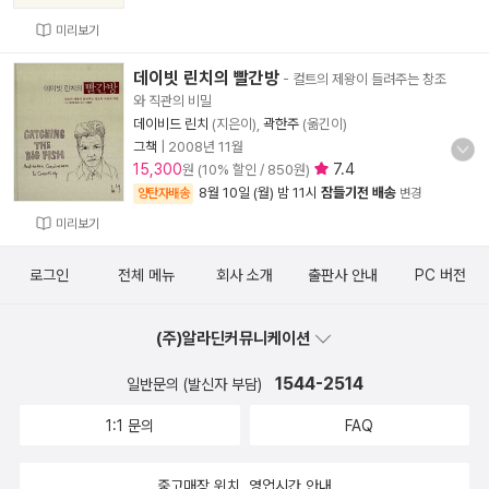
미리보기
데이빗 린치의 빨간방
- 컬트의 제왕이 들려주는 창조
와 직관의 비밀
데이비드 린치
(지은이),
곽한주
(옮긴이)
그책
|
2008년 11월
15,300
7.4
원 (10% 할인 / 850원)
8월 10일 (월) 밤 11시
잠들기전 배송
양탄자배송
변경
미리보기
로그인
전체 메뉴
회사 소개
출판사 안내
PC 버전
(주)알라딘커뮤니케이션
1544-2514
일반문의 (발신자 부담)
1:1 문의
FAQ
중고매장 위치, 영업시간 안내