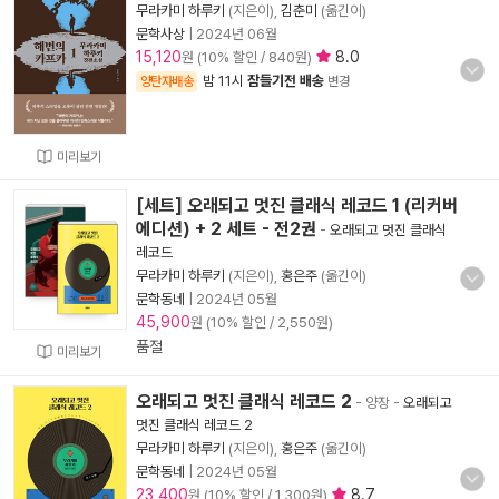
무라카미 하루키
(지은이),
김춘미
(옮긴이)
문학사상
|
2024년 06월
15,120
8.0
원 (10% 할인 / 840원)
밤 11시
잠들기전 배송
양탄자배송
변경
미리보기
[세트] 오래되고 멋진 클래식 레코드 1 (리커버
에디션) + 2 세트 - 전2권
-
오래되고 멋진 클래식
레코드
무라카미 하루키
(지은이),
홍은주
(옮긴이)
문학동네
|
2024년 05월
45,900
원 (10% 할인 / 2,550원)
품절
미리보기
오래되고 멋진 클래식 레코드 2
- 양장
-
오래되고
멋진 클래식 레코드 2
무라카미 하루키
(지은이),
홍은주
(옮긴이)
문학동네
|
2024년 05월
23,400
8.7
원 (10% 할인 / 1,300원)