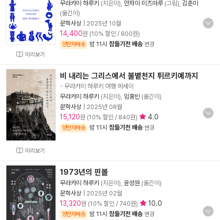
무라카미 하루키
(지은이),
안자이 미즈마루
(그림),
김춘미
(옮긴이)
문학사상
|
2025년 10월
14,400
원 (10% 할인 / 800원)
밤 11시
잠들기전 배송
양탄자배송
변경
미리보기
비 내리는 그리스에서 불볕천지 튀르키예까지
- 무라카미 하루키 여행 에세이
무라카미 하루키
(지은이),
임홍빈
(옮긴이)
문학사상
|
2025년 08월
15,120
4.0
원 (10% 할인 / 840원)
밤 11시
잠들기전 배송
양탄자배송
변경
미리보기
1973년의 핀볼
무라카미 하루키
(지은이),
윤성원
(옮긴이)
문학사상
|
2025년 02월
13,320
10.0
원 (10% 할인 / 740원)
밤 11시
잠들기전 배송
양탄자배송
변경