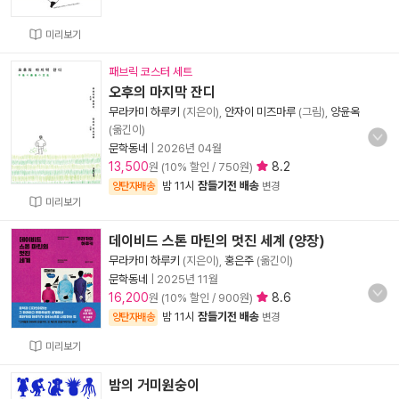
미리보기
패브릭 코스터 세트
오후의 마지막 잔디
무라카미 하루키
(지은이),
안자이 미즈마루
(그림),
양윤옥
(옮긴이)
문학동네
|
2026년 04월
13,500
8.2
원 (10% 할인 / 750원)
밤 11시
잠들기전 배송
양탄자배송
변경
미리보기
데이비드 스톤 마틴의 멋진 세계 (양장)
무라카미 하루키
(지은이),
홍은주
(옮긴이)
문학동네
|
2025년 11월
16,200
8.6
원 (10% 할인 / 900원)
밤 11시
잠들기전 배송
양탄자배송
변경
미리보기
밤의 거미원숭이