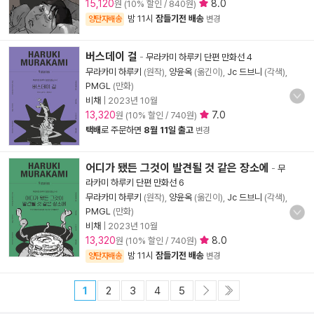
15,120
8.0
원 (10% 할인 / 840원)
밤 11시
잠들기전 배송
양탄자배송
변경
버스데이 걸
-
무라카미 하루키 단편 만화선 4
무라카미 하루키
(원작),
양윤옥
(옮긴이),
Jc 드브니
(각색),
PMGL
(만화)
비채
|
2023년 10월
13,320
7.0
원 (10% 할인 / 740원)
택배
로 주문하면
8월 11일 출고
변경
어디가 됐든 그것이 발견될 것 같은 장소에
-
무
라카미 하루키 단편 만화선 6
무라카미 하루키
(원작),
양윤옥
(옮긴이),
Jc 드브니
(각색),
PMGL
(만화)
비채
|
2023년 10월
13,320
8.0
원 (10% 할인 / 740원)
밤 11시
잠들기전 배송
양탄자배송
변경
1
2
3
4
5