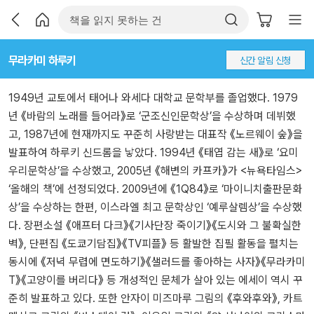
무라카미 하루키
신간 알림 신청
1949년 교토에서 태어나 와세다 대학교 문학부를 졸업했다. 1979
년 《바람의 노래를 들어라》로 ‘군조신인문학상’을 수상하며 데뷔했
고, 1987년에 현재까지도 꾸준히 사랑받는 대표작 《노르웨이 숲》을
발표하여 하루키 신드롬을 낳았다. 1994년 《태엽 감는 새》로 ‘요미
우리문학상’을 수상했고, 2005년 《해변의 카프카》가 <뉴욕타임스>
‘올해의 책’에 선정되었다. 2009년에 《1Q84》로 ‘마이니치출판문화
상’을 수상하는 한편, 이스라엘 최고 문학상인 ‘예루살렘상’을 수상했
다. 장편소설 《애프터 다크》《기사단장 죽이기》《도시와 그 불확실한
벽》, 단편집 《도쿄기담집》《TV피플》 등 활발한 집필 활동을 펼치는
동시에 《저녁 무렵에 면도하기》《샐러드를 좋아하는 사자》《무라카미
T》《고양이를 버리다》 등 개성적인 문체가 살아 있는 에세이 역시 꾸
준히 발표하고 있다. 또한 안자이 미즈마루 그림의 《후와후와》, 카트