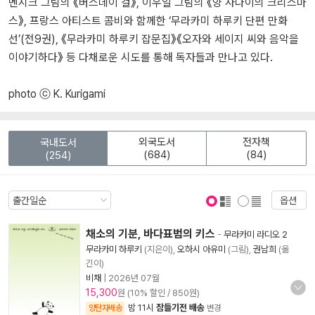
멘시크 그림의 《버스데이 걸》, 이우일 그림의 《양 사나이의 크리스마
스》, 프랑스 아티스트 콤비와 함께한 ‘무라카미 하루키 단편 만화
선’(전9권), 《무라카미 하루키 잡문집》《오자와 세이지 씨와 음악을
이야기하다》 등 다채로운 시도를 통해 독자들과 만나고 있다.
photo ⓒ K. Kurigami
외국도서
전자책
국내도서
(684)
(84)
(254)
옵션
표지 보기
표지 안보기
채소의 기분, 바다표범의 키스
-
무라카미 라디오 2
무라카미 하루키
(지은이),
오하시 아유미
(그림),
권남희
(옮
긴이)
비채
|
2026년 07월
15,300
원 (10% 할인 / 850원)
밤 11시
잠들기전 배송
양탄자배송
변경