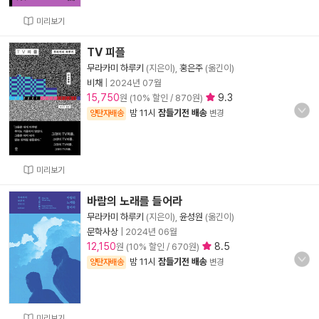
미리보기
TV 피플
무라카미 하루키
(지은이),
홍은주
(옮긴이)
비채
|
2024년 07월
15,750
9.3
원 (10% 할인 / 870원)
밤 11시
잠들기전 배송
양탄자배송
변경
미리보기
바람의 노래를 들어라
무라카미 하루키
(지은이),
윤성원
(옮긴이)
문학사상
|
2024년 06월
12,150
8.5
원 (10% 할인 / 670원)
밤 11시
잠들기전 배송
양탄자배송
변경
미리보기