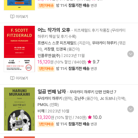
밤 11시
잠들기전 배송
양탄자배송
변경
미리보기
어느 작가의 오후
- 피츠제럴드 후기 작품집 (무라카미
하루키 해설 및 후기 수록)
프랜시스 스콧 피츠제럴드
(지은이),
무라카미 하루키
(엮은
이),
서창렬
,
민경욱
(옮긴이)
인플루엔셜(주)
|
2023년 11월
15,120
9.7
원 (10% 할인 / 840원)
밤 11시
잠들기전 배송
양탄자배송
변경
미리보기
일곱 번째 남자
-
무라카미 하루키 단편 만화선 7
무라카미 하루키
(원작),
김난주
(옮긴이),
Jc 드브니
(각색),
PMGL
(만화)
비채
|
2023년 10월
13,320
10.0
원 (10% 할인 / 740원)
밤 11시
잠들기전 배송
양탄자배송
변경