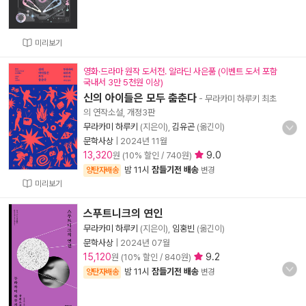
미리보기
영화·드라마 원작 도서전. 알라딘 사은품 (이벤트 도서 포함
국내서 3만 5천원 이상)
신의 아이들은 모두 춤춘다
- 무라카미 하루키 최초
의 연작소설, 개정3판
무라카미 하루키
(지은이),
김유곤
(옮긴이)
문학사상
|
2024년 11월
13,320
9.0
원 (10% 할인 / 740원)
밤 11시
잠들기전 배송
양탄자배송
변경
미리보기
스푸트니크의 연인
무라카미 하루키
(지은이),
임홍빈
(옮긴이)
문학사상
|
2024년 07월
15,120
9.2
원 (10% 할인 / 840원)
밤 11시
잠들기전 배송
양탄자배송
변경