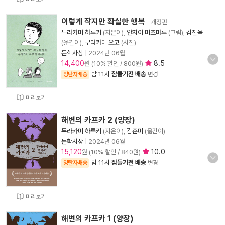
이렇게 작지만 확실한 행복
- 개정판
무라카미 하루키
(지은이),
안자이 미즈마루
(그림),
김진욱
(옮긴이),
무라카미 요코
(사진)
문학사상
|
2024년 06월
14,400
8.5
원 (10% 할인 / 800원)
밤 11시
잠들기전 배송
양탄자배송
변경
미리보기
해변의 카프카 2 (양장)
무라카미 하루키
(지은이),
김춘미
(옮긴이)
문학사상
|
2024년 06월
15,120
10.0
원 (10% 할인 / 840원)
밤 11시
잠들기전 배송
양탄자배송
변경
미리보기
해변의 카프카 1 (양장)