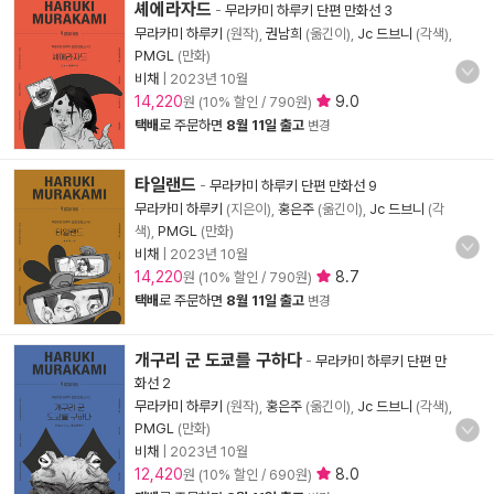
셰에라자드
-
무라카미 하루키 단편 만화선 3
무라카미 하루키
(원작),
권남희
(옮긴이),
Jc 드브니
(각색),
PMGL
(만화)
비채
|
2023년 10월
14,220
9.0
원 (10% 할인 / 790원)
택배
로 주문하면
8월 11일 출고
변경
타일랜드
-
무라카미 하루키 단편 만화선 9
무라카미 하루키
(지은이),
홍은주
(옮긴이),
Jc 드브니
(각
색),
PMGL
(만화)
비채
|
2023년 10월
14,220
8.7
원 (10% 할인 / 790원)
택배
로 주문하면
8월 11일 출고
변경
개구리 군 도쿄를 구하다
-
무라카미 하루키 단편 만
화선 2
무라카미 하루키
(원작),
홍은주
(옮긴이),
Jc 드브니
(각색),
PMGL
(만화)
비채
|
2023년 10월
12,420
8.0
원 (10% 할인 / 690원)