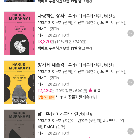
택배
로 주문하면
8월 11일 출고
변경
사랑하는 잠자
-
무라카미 하루키 단편 만화선 5
무라카미 하루키
(원작),
김난주
(옮긴이),
Jc 드브니
(각색),
PMGL
(만화)
비채
|
2023년 10월
13,320
원 (10% 할인 / 740원)
택배
로 주문하면
8월 11일 출고
변경
빵가게 재습격
-
무라카미 하루키 단편 만화선 1
무라카미 하루키
(원작),
김난주
(옮긴이),
Jc 드브니
(각색),
PMGL
(만화)
비채
|
2023년 10월
12,420
9.0
원 (10% 할인 / 690원)
밤 11시
잠들기전 배송
양탄자배송
변경
잠
-
무라카미 하루키 단편 만화선 8
무라카미 하루키
(지은이),
권영주
(옮긴이),
Jc 드브니
(각
색),
PMGL
(만화)
비채
|
2023년 10월