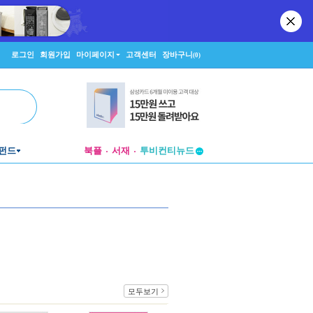
로그인
회원가입
마이페이지
고객센터
장바구니
(0)
투비컨티뉴드
펀드
북플
서재
창작플랫폼
투비컨티뉴드
모두보기