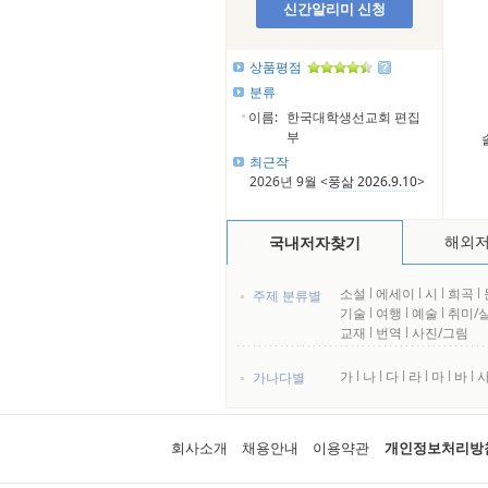
신간알리미 신청
상품평점
분류
이름:
한국대학생선교회 편집
부
최근작
2026년 9월 <
풍삶 2026.9.10
>
해외
국내저자찾기
소설
l
에세이
l
시
l
희곡
l
주제 분류별
기술
l
여행
l
예술
l
취미/
교재
l
번역
l
사진/그림
가
l
나
l
다
l
라
l
마
l
바
l
가나다별
회사소개
채용안내
이용약관
개인정보처리방