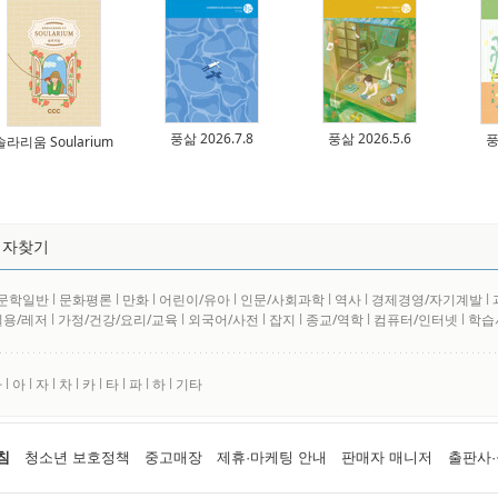
풍삶 2026.7.8
풍삶 2026.5.6
풍
솔라리움 Soularium
저자찾기
문학일반
l
문화평론
l
만화
l
어린이/유아
l
인문/사회과학
l
역사
l
경제경영/자기계발
l
실용/레저
l
가정/건강/요리/교육
l
외국어/사전
l
잡지
l
종교/역학
l
컴퓨터/인터넷
l
학습
사
l
아
l
자
l
차
l
카
l
타
l
파
l
하
l
기타
침
청소년 보호정책
중고매장
제휴·마케팅 안내
판매자 매니저
출판사·