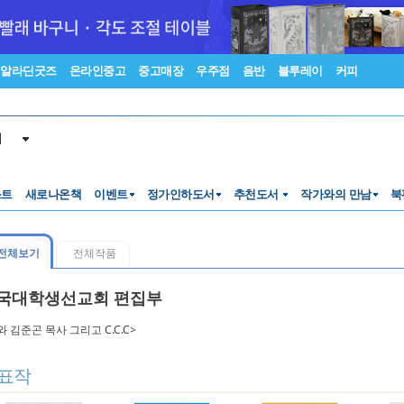
알라딘굿즈
온라인중고
중고매장
우주점
음반
블루레이
커피
서
스트
새로나온책
이벤트
정가인하도서
추천도서
작가와의 만남
북
전체보기
전체작품
국대학생선교회 편집부
와 김준곤 목사 그리고 C.C.C>
표작