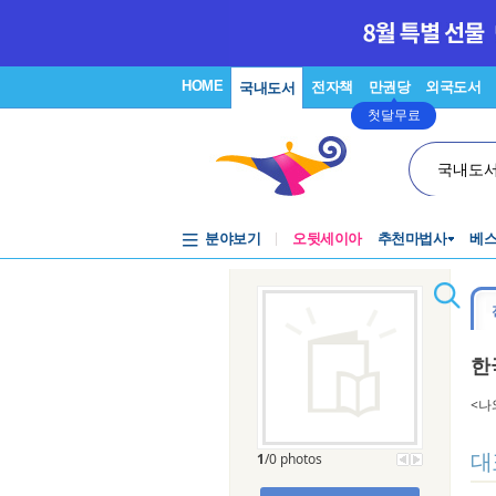
HOME
전자책
만권당
외국도서
국내도서
첫달무료
국내도
분야보기
오뒷세이아
추천마법사
베
한
<나
대
1
/0 photos