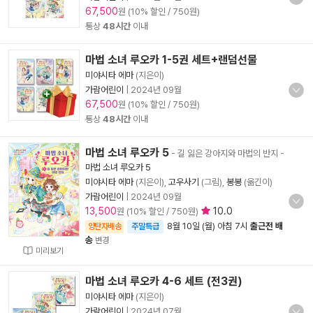
67,500
원 (10% 할인 / 750원)
통상
48시간
이내
마법 소녀 루오카 1-5권 세트+랜덤선물
미야시타 에마
(지은이)
가람어린이
|
2024년 09월
67,500
원 (10% 할인 / 750원)
통상
48시간
이내
마법 소녀 루오카 5
- 길 잃은 강아지와 마법의 반지
-
마법 소녀 루오카 5
미야시타 에마
(지은이),
고우사기
(그림),
봉봉
(옮긴이)
가람어린이
|
2024년 09월
13,500
10.0
원 (10% 할인 / 750원)
8월 10일 (월) 아침 7시
출근전 배
양탄자배송
주말특급
송
변경
미리보기
마법 소녀 루오카 4-6 세트 (전3권)
미야시타 에마
(지은이)
가람어린이
|
2024년 07월