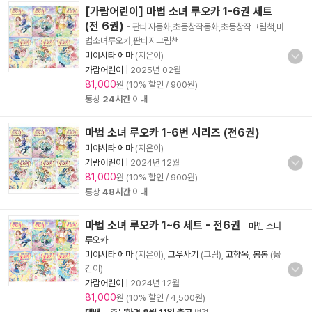
[가람어린이] 마법 소녀 루오카 1-6권 세트
(전 6권)
- 판타지동화,초등창작동화,초등창작그림책,마
법소녀루오카,판타지그림책
미야시타 에마
(지은이)
가람어린이
|
2025년 02월
81,000
원 (10% 할인 / 900원)
통상
24시간
이내
마법 소녀 루오카 1-6번 시리즈 (전6권)
미야시타 에마
(지은이)
가람어린이
|
2024년 12월
81,000
원 (10% 할인 / 900원)
통상
48시간
이내
마법 소녀 루오카 1~6 세트 - 전6권
-
마법 소녀
루오카
미야시타 에마
(지은이),
고우사기
(그림),
고향옥
,
봉봉
(옮
긴이)
가람어린이
|
2024년 12월
81,000
원 (10% 할인 / 4,500원)