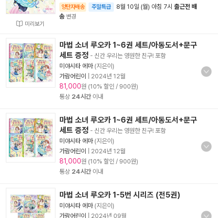
8월 10일 (월) 아침 7시
출근전 배
양탄자배송
주말특급
송
변경
미리보기
마법 소녀 루오카 1~6권 세트/아동도서+문구
세트 증정
- 신간 우리는 영원한 친구! 포함
미야시타 에마
(지은이)
가람어린이
|
2024년 12월
81,000
원 (10% 할인 / 900원)
통상
24시간
이내
마법 소녀 루오카 1~6권 세트/아동도서+문구
세트 증정
- 신간 우리는 영원한 친구! 포함
미야시타 에마
(지은이)
가람어린이
|
2024년 12월
81,000
원 (10% 할인 / 900원)
통상
24시간
이내
마법 소녀 루오카 1-5번 시리즈 (전5권)
미야시타 에마
(지은이)
가람어린이
|
2024년 09월