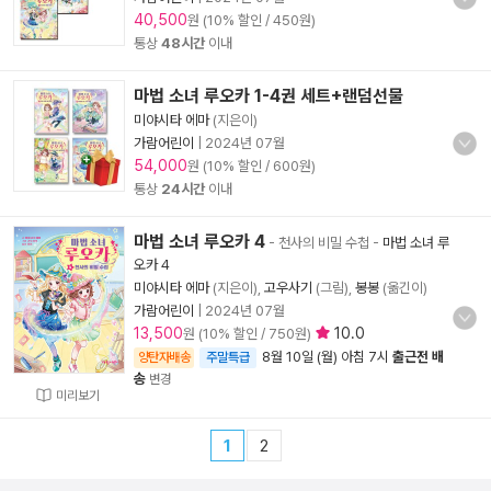
40,500
원 (10% 할인 / 450원)
통상
48시간
이내
마법 소녀 루오카 1-4권 세트+랜덤선물
미야시타 에마
(지은이)
가람어린이
|
2024년 07월
54,000
원 (10% 할인 / 600원)
통상
24시간
이내
마법 소녀 루오카 4
- 천사의 비밀 수첩
-
마법 소녀 루
오카 4
미야시타 에마
(지은이),
고우사기
(그림),
봉봉
(옮긴이)
가람어린이
|
2024년 07월
13,500
10.0
원 (10% 할인 / 750원)
8월 10일 (월) 아침 7시
출근전 배
양탄자배송
주말특급
송
변경
미리보기
1
2