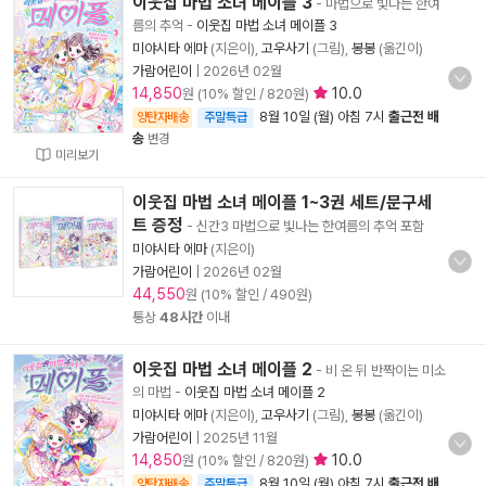
이웃집 마법 소녀 메이플 3
- 마법으로 빛나는 한여
름의 추억
-
이웃집 마법 소녀 메이플 3
미야시타 에마
(지은이),
고우사기
(그림),
봉봉
(옮긴이)
가람어린이
|
2026년 02월
14,850
10.0
원 (10% 할인 / 820원)
8월 10일 (월) 아침 7시
출근전 배
양탄자배송
주말특급
송
변경
미리보기
이웃집 마법 소녀 메이플 1~3권 세트/문구세
트 증정
- 신간3 마법으로 빛나는 한여름의 추억 포함
미야시타 에마
(지은이)
가람어린이
|
2026년 02월
44,550
원 (10% 할인 / 490원)
통상
48시간
이내
이웃집 마법 소녀 메이플 2
- 비 온 뒤 반짝이는 미소
의 마법
-
이웃집 마법 소녀 메이플 2
미야시타 에마
(지은이),
고우사기
(그림),
봉봉
(옮긴이)
가람어린이
|
2025년 11월
14,850
10.0
원 (10% 할인 / 820원)
8월 10일 (월) 아침 7시
출근전 배
양탄자배송
주말특급