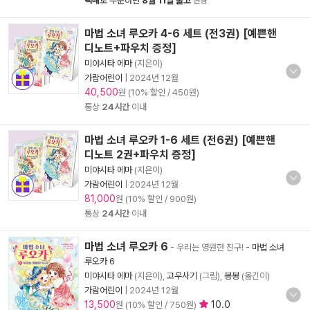
택배
로 주문하면
8월 11일 출고
변경
마법 소녀 루오카 4-6 세트 (전3권) [예쁜핸
디노트+파우치 증정]
미야시타 에마
(지은이)
가람어린이
|
2024년 12월
40,500
원 (10% 할인 / 450원)
통상
24시간
이내
마법 소녀 루오카 1-6 세트 (전6권) [예쁜핸
디노트 2권+파우치 증정]
미야시타 에마
(지은이)
가람어린이
|
2024년 12월
81,000
원 (10% 할인 / 900원)
통상
24시간
이내
마법 소녀 루오카 6
- 우리는 영원한 친구!
-
마법 소녀
루오카 6
미야시타 에마
(지은이),
고우사기
(그림),
봉봉
(옮긴이)
가람어린이
|
2024년 12월
13,500
10.0
원 (10% 할인 / 750원)