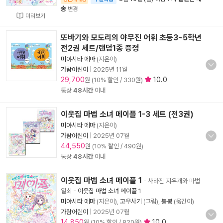
송
변경
미리보기
또바기와 모도리의 야무진 어휘 초등3~5학년
전2권 세트/랜덤1종 증정
미야시타 에마
(지은이)
가람어린이
|
2025년 11월
29,700
10.0
원 (10% 할인 / 330원)
통상
48시간
이내
이웃집 마법 소녀 메이플 1-3 세트 (전3권)
미야시타 에마
(지은이)
가람어린이
|
2025년 07월
44,550
원 (10% 할인 / 490원)
통상
48시간
이내
이웃집 마법 소녀 메이플 1
- 사라진 지우개와 마법
열쇠
-
이웃집 마법 소녀 메이플 1
미야시타 에마
(지은이),
고우사기
(그림),
봉봉
(옮긴이)
가람어린이
|
2025년 07월
14,850
10.0
원 (10% 할인 / 820원)