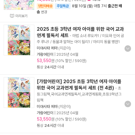
8월 10일 (월) 아침 7시
출근전 배
양탄자배송
주말특급
송
변경
미리보기
2025 초등 3학년 여자 아이를 위한 국어 교과
연계 필독서 세트
- 마법 소녀 루오카1 / 미오와 인어 공
주 루나1 / 동물과 말하는 아이 릴리1 / 마리의 동물 병원1
미야시타 에마
(지은이)
가람어린이
|
2025년 04월
53,550
원 (10% 할인 / 590원)
통상
24시간
이내
[가람어린이] 2025 초등 3학년 여자 아이를
위한 국어 교과연계 필독서 세트 (전 4권)
- 초
등그림책,국어교과연계필독서,교과연계동화,초등3학년그
림책
미야시타 에마
(지은이)
가람어린이
|
2025년 04월
53,550
원 (10% 할인 / 590원)
통상
24시간
이내