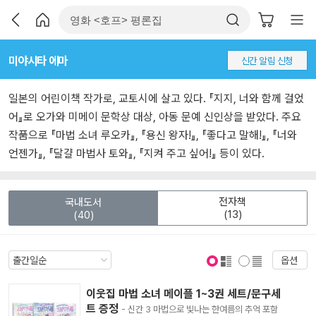
미야시타 에마
신간 알림 신청
일본의 어린이책 작가로, 교토시에 살고 있다. 『지지, 너와 함께 걸었
어』로 오가와 미메이 문학상 대상, 아동 문예 신인상을 받았다. 주요
작품으로 『마법 소녀 루오카』, 『용신 왕자!』, 『좋다고 말해!』, 『너와
언젠가』, 『달걀 마법사 토와』, 『지켜 주고 싶어!』 등이 있다.
전자책
국내도서
(13)
(40)
옵션
표지 보기
표지 안보기
이웃집 마법 소녀 메이플 1~3권 세트/문구세
트 증정
- 신간 3 마법으로 빛나는 한여름의 추억 포함