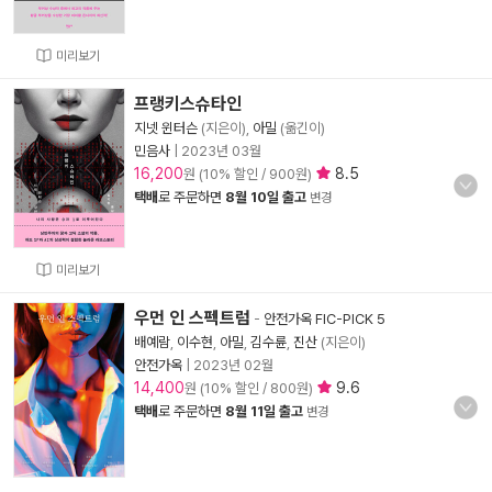
미리보기
프랭키스슈타인
지넷 윈터슨
(지은이),
아밀
(옮긴이)
민음사
|
2023년 03월
16,200
8.5
원 (10% 할인 / 900원)
택배
로 주문하면
8월 10일 출고
변경
미리보기
우먼 인 스펙트럼
-
안전가옥 FIC-PICK 5
배예람
,
이수현
,
아밀
,
김수륜
,
진산
(지은이)
안전가옥
|
2023년 02월
14,400
9.6
원 (10% 할인 / 800원)
택배
로 주문하면
8월 11일 출고
변경