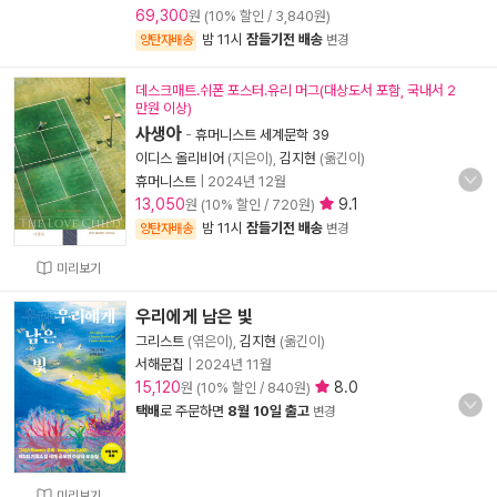
69,300
원 (10% 할인 / 3,840원)
밤 11시
잠들기전 배송
양탄자배송
변경
데스크매트.쉬폰 포스터.유리 머그(대상도서 포함, 국내서 2
만원 이상)
사생아
-
휴머니스트 세계문학 39
이디스 올리비어
(지은이),
김지현
(옮긴이)
휴머니스트
|
2024년 12월
13,050
9.1
원 (10% 할인 / 720원)
밤 11시
잠들기전 배송
양탄자배송
변경
미리보기
우리에게 남은 빛
그리스트
(엮은이),
김지현
(옮긴이)
서해문집
|
2024년 11월
15,120
8.0
원 (10% 할인 / 840원)
택배
로 주문하면
8월 10일 출고
변경
미리보기