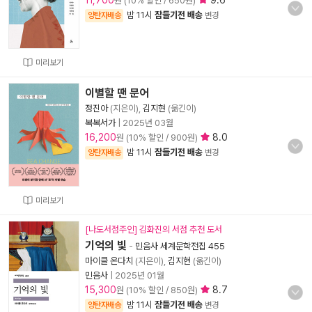
11,700
9.6
원 (10% 할인 / 650원)
밤 11시
잠들기전 배송
양탄자배송
변경
미리보기
이별할 땐 문어
정진아
(지은이),
김지현
(옮긴이)
복복서가
|
2025년 03월
16,200
8.0
원 (10% 할인 / 900원)
밤 11시
잠들기전 배송
양탄자배송
변경
미리보기
[나도서점주인] 김화진의 서점 추천 도서
기억의 빛
-
민음사 세계문학전집 455
마이클 온다치
(지은이),
김지현
(옮긴이)
민음사
|
2025년 01월
15,300
8.7
원 (10% 할인 / 850원)
밤 11시
잠들기전 배송
양탄자배송
변경