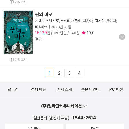
미리보기
판의 미로
기예르모 델 토로
,
코넬리아 푼케
(지은이),
김지현
(옮긴이)
베리타스
|
2023년 01월
15,120
10.0
원 (10% 할인 / 840원)
절판
미리보기
1
2
3
4
로그인
전체 메뉴
회사 소개
출판사 안내
PC 버전
(주)알라딘커뮤니케이션
1544-2514
일반문의 (발신자 부담)