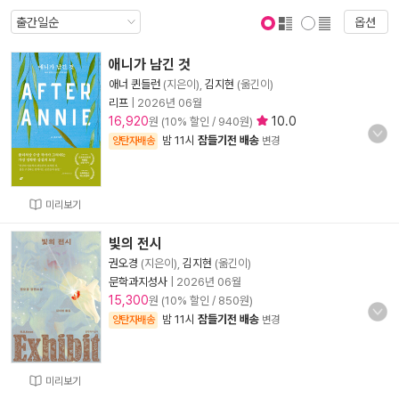
옵션
표지 보기
표지 안보기
애니가 남긴 것
애너 퀸들런
(지은이),
김지현
(옮긴이)
리프
|
2026년 06월
16,920
10.0
원 (10% 할인 / 940원)
밤 11시
잠들기전 배송
양탄자배송
변경
미리보기
빛의 전시
권오경
(지은이),
김지현
(옮긴이)
문학과지성사
|
2026년 06월
15,300
원 (10% 할인 / 850원)
밤 11시
잠들기전 배송
양탄자배송
변경
미리보기