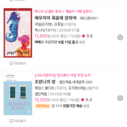
텍스티 오컬트 호러 + 행운의 거북 말랑이
배우자의 죽음에 관하여
-
매드앤미러 1
아밀(김지현)
,
김종일
(지은이)
텍스티(TXTY)
|
2024년 07월
12,600
9.8
원 (10% 할인 / 700원)
택배
로 주문하면
8월 11일 출고
변경
미리보기
[나도서점주인] 천쓰홍의 서점 추천 도서
조반니의 방
-
열린책들 세계문학 290
제임스 볼드윈
(지은이),
김지현(아밀)
(옮긴이)
열린책들
|
2024년 06월
13,320
9.4
원 (10% 할인 / 740원)
밤 11시
잠들기전 배송
양탄자배송
변경
미리보기