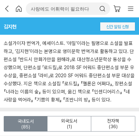
김지현
신간 알림 신청
소설가이자 번역가, 에세이스트. ‘아밀’이라는 필명으로 소설을 발표
하고, ‘김지현’이라는 본명으로 영미문학 번역가로 활동하고 있다. 단
편소설 「반드시 만화가만을 원해라」로 대산청소년문학상 동상을 수
상했으며, 단편소설 「로드킬」로 2018 SF 어워드 중단편소설 부문 우
수상을, 중편소설 「라비」로 2020 SF 어워드 중단편소설 부문 대상을
수상했다. 지은 책으로 소설집 『로드킬』 『멜론은 어쩌다』, 장편소설
『너라는 이름의 숲』 등이 있으며, 옮긴 책으로 『인센디어리스』 『네
사랑을 먹어라』 『기쁨의 황제』 『조반니의 방』 등이 있다.
외국도서
전자책
국내도서
(1)
(36)
(85)