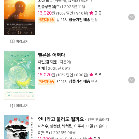
오션 브엉
(지은이),
김지현
(옮긴이)
인플루엔셜(주)
|
2025년 11월
16,920
9.0
원 (10% 할인 / 940원)
밤 11시
잠들기전 배송
양탄자배송
변경
미리보기
멜론은 어쩌다
아밀(김지현)
(지은이)
비채
|
2025년 09월
16,020
8.8
원 (10% 할인 / 890원)
밤 11시
잠들기전 배송
양탄자배송
변경
미리보기
언니라고 불러도 될까요
- 앤드 엔솔러지
이서수
,
한정현
,
박서련
,
이주혜
,
아밀
(지은이)
&(앤드)
|
2025년 06월