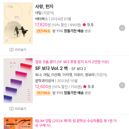
사랑, 편지
아밀
(지은이)
버터북스
|
2024년 01월
17,820
9.8
원 (10% 할인 / 990원)
밤 11시
잠들기전 배송
양탄자배송
변경
미리보기
얼음 칫솔 꽂이 (SF 보다 포함 문지 도서 2만원 이상)
SF 보다 Vol. 2 벽
-
SF 보다 2
듀나
,
아밀
,
이산화
,
이서영
,
이유리
,
정보라
(지은이)
문학과지성사
|
2023년 10월
12,600
9.8
원 (10% 할인 / 700원)
밤 11시
잠들기전 배송
양탄자배송
변경
미리보기
림LIM 양말 (2024 제1회 림 문학상 수상작품집 등 1권 이
상 구매 시)