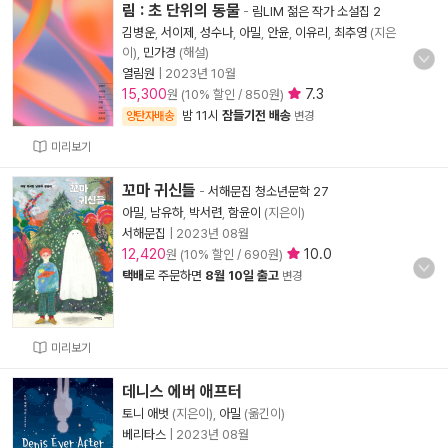
림 : 초 단위의 동물
-
림LIM 젊은 작가 소설집 2
김병운
,
서이제
,
성수나
,
아밀
,
안윤
,
이유리
,
최추영
(지은
이),
민가경
(해설)
열림원
|
2023년 10월
15,300
7.3
원 (10% 할인 / 850원)
밤 11시
잠들기전 배송
양탄자배송
변경
미리보기
꼬마 귀신들
-
서해문집 청소년문학 27
아밀
,
남유하
,
박서련
,
함윤이
(지은이)
서해문집
|
2023년 08월
12,420
10.0
원 (10% 할인 / 690원)
택배
로 주문하면
8월 10일 출고
변경
미리보기
데니스 에버 애프터
토니 애벗
(지은이),
아밀
(옮긴이)
베리타스
|
2023년 08월