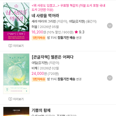
<뭐 사랑도 있겠고...> 우표형 책갈피 (허블 도서 포함 국내
도서 2만원 이상)
네 사랑을 먹어라
세라 마리아 그리핀
(지은이),
아밀(김지현)
(옮긴이)
허블
|
2026년 05월
16,200
9.3
원 (10% 할인 / 900원)
밤 11시
잠들기전 배송
양탄자배송
변경
미리보기
[큰글자책] 멜론은 어쩌다
아밀(김지현)
(지은이)
비채
|
2026년 02월
24,000
원 (720원)
밤 11시
잠들기전 배송
양탄자배송
변경
미리보기
기쁨의 황제