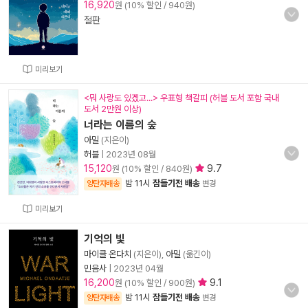
16,920
원 (10% 할인 / 940원)
절판
미리보기
<뭐 사랑도 있겠고...> 우표형 책갈피 (허블 도서 포함 국내
도서 2만원 이상)
너라는 이름의 숲
아밀
(지은이)
허블
|
2023년 08월
15,120
9.7
원 (10% 할인 / 840원)
밤 11시
잠들기전 배송
양탄자배송
변경
미리보기
기억의 빛
마이클 온다치
(지은이),
아밀
(옮긴이)
민음사
|
2023년 04월
16,200
9.1
원 (10% 할인 / 900원)
밤 11시
잠들기전 배송
양탄자배송
변경