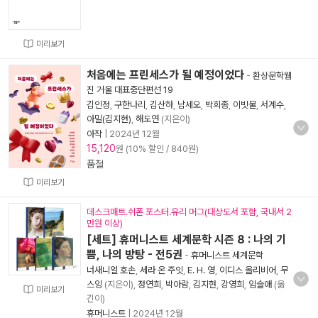
미리보기
처음에는 프린세스가 될 예정이었다
-
환상문학웹
진 거울 대표중단편선 19
김인정
,
구한나리
,
김산하
,
남세오
,
박희종
,
이빗물
,
서계수
,
아밀(김지현)
,
해도연
(지은이)
아작
|
2024년 12월
15,120
원 (10% 할인 / 840원)
품절
미리보기
데스크매트.쉬폰 포스터.유리 머그(대상도서 포함, 국내서 2
만원 이상)
[세트] 휴머니스트 세계문학 시즌 8 : 나의 기
쁨, 나의 방탕 - 전5권
-
휴머니스트 세계문학
너새니얼 호손
,
세라 온 주잇
,
E. H. 영
,
이디스 올리비어
,
무
스잉
(지은이),
정연희
,
박아람
,
김지현
,
강영희
,
임슬애
(옮
미리보기
긴이)
휴머니스트
|
2024년 12월