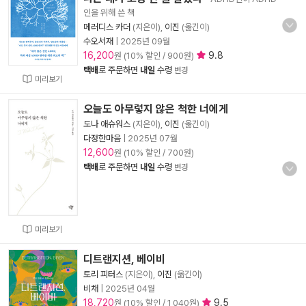
인을 위해 쓴 책
메러디스 카더
(지은이),
이진
(옮긴이)
수오서재
|
2025년 09월
16,200
9.8
원 (10% 할인 / 900원)
택배
로 주문하면
내일
수령
변경
미리보기
오늘도 아무렇지 않은 척한 너에게
도나 애슈워스
(지은이),
이진
(옮긴이)
다정한마음
|
2025년 07월
12,600
원 (10% 할인 / 700원)
택배
로 주문하면
내일
수령
변경
미리보기
디트랜지션, 베이비
토리 피터스
(지은이),
이진
(옮긴이)
비채
|
2025년 04월
18,720
9.5
원 (10% 할인 / 1,040원)