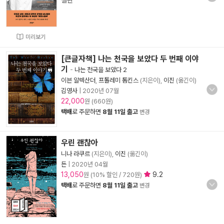
절판
미리보기
[큰글자책] 나는 천국을 보았다 두 번째 이야
기
-
나는 천국을 보았다 2
이븐 알렉산더
,
프톨레미 톰킨스
(지은이),
이진
(옮긴이)
김영사
|
2020년 07월
22,000
원 (660원)
택배
로 주문하면
8월 11일 출고
변경
우린 괜찮아
니나 라쿠르
(지은이),
이진
(옮긴이)
든
|
2020년 04월
13,050
9.2
원 (10% 할인 / 720원)
택배
로 주문하면
8월 11일 출고
변경