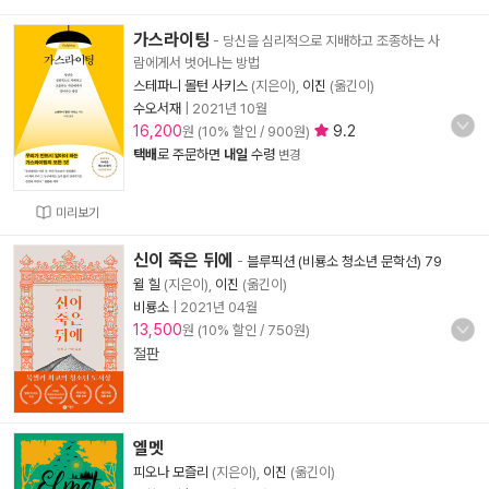
가스라이팅
- 당신을 심리적으로 지배하고 조종하는 사
람에게서 벗어나는 방법
스테파니 몰턴 사키스
(지은이),
이진
(옮긴이)
수오서재
|
2021년 10월
16,200
9.2
원 (10% 할인 / 900원)
택배
로 주문하면
내일
수령
변경
미리보기
신이 죽은 뒤에
-
블루픽션 (비룡소 청소년 문학선) 79
윌 힐
(지은이),
이진
(옮긴이)
비룡소
|
2021년 04월
13,500
원 (10% 할인 / 750원)
절판
엘멧
피오나 모즐리
(지은이),
이진
(옮긴이)