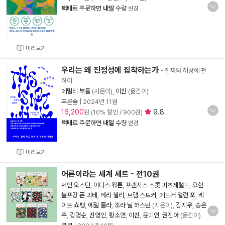
택배
로 주문하면
내일
수령
변경
미리보기
우리는 왜 진정성에 집착하는가
- 진짜와 허상에 관
하여
에밀리 부틀
(지은이),
이진
(옮긴이)
푸른숲
|
2024년 11월
16,200
9.8
원 (10% 할인 / 900원)
택배
로 주문하면
내일
수령
변경
미리보기
어른이라는 세계 세트 - 전10권
제인 오스틴
,
이디스 워튼
,
프랜시스 스콧 피츠제럴드
,
요한
볼프강 폰 괴테
,
메리 셸리
,
브램 스토커
,
에드거 앨런 포
,
케
이트 쇼팽
,
에밀 졸라
,
조라 닐 허스턴
(지은이),
김지우
,
송은
주
,
강명순
,
진영인
,
황소연
,
이진
,
윤미연
,
권진아
(옮긴이)