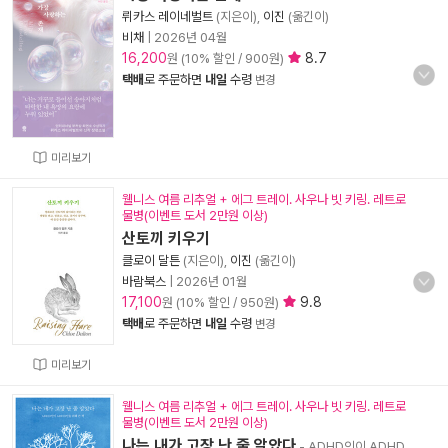
뤼카스 레이네벌트
(지은이),
이진
(옮긴이)
비채
|
2026년 04월
16,200
8.7
원 (10% 할인 / 900원)
택배
로 주문하면
내일
수령
변경
미리보기
웰니스 여름 리추얼 + 에그 트레이. 사우나 빗 키링. 레트로
물병(이벤트 도서 2만원 이상)
산토끼 키우기
클로이 달튼
(지은이),
이진
(옮긴이)
바람북스
|
2026년 01월
17,100
9.8
원 (10% 할인 / 950원)
택배
로 주문하면
내일
수령
변경
미리보기
웰니스 여름 리추얼 + 에그 트레이. 사우나 빗 키링. 레트로
물병(이벤트 도서 2만원 이상)
나는 내가 고장 난 줄 알았다
- ADHD인이 ADHD