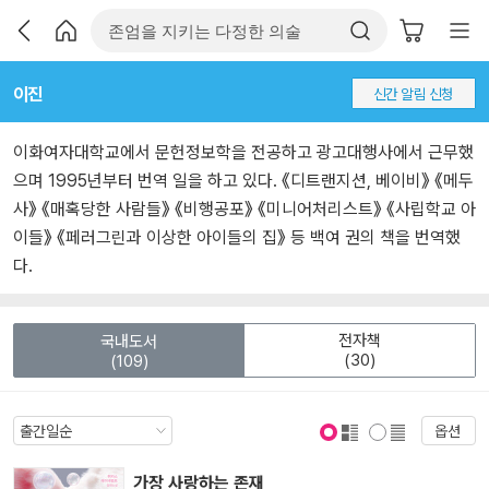
이진
신간 알림 신청
이화여자대학교에서 문헌정보학을 전공하고 광고대행사에서 근무했
으며 1995년부터 번역 일을 하고 있다. 《디트랜지션, 베이비》 《메두
사》 《매혹당한 사람들》 《비행공포》 《미니어처리스트》 《사립학교 아
이들》 《페러그린과 이상한 아이들의 집》 등 백여 권의 책을 번역했
다.
전자책
국내도서
(30)
(109)
옵션
표지 보기
표지 안보기
가장 사랑하는 존재