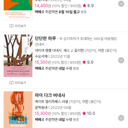
14,400
8.9
원 (10% 할인 / 800원)
택배
로 주문하면
8월 10일 출고
변경
미리보기
단단한 하루
- 두 심리학자가 초대하는 365일 마음챙김
안내서
아리아 캠벨 다네시
,
세스 J. 길리한
(지은이),
이진
(옮긴이)
수오서재
|
2022년 11월
15,300
9.9
원 (10% 할인 / 850원)
택배
로 주문하면
내일
수령
변경
미리보기
마이 다크 버네사
케이트 엘리자베스 러셀
(지은이),
이진
(옮긴이)
문학동네
|
2022년 09월
15,300
10.0
원 (10% 할인 / 850원)
택배
로 주문하면
내일
수령
변경