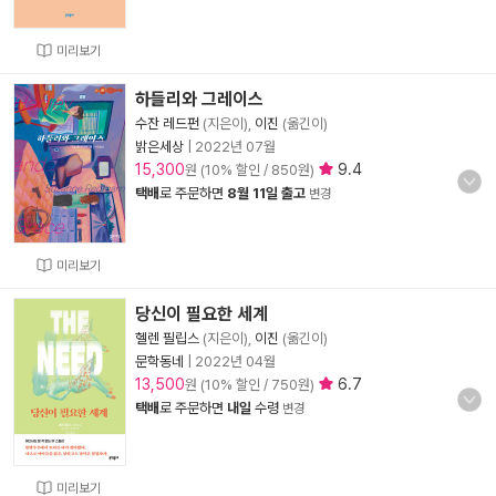
미리보기
하들리와 그레이스
수잔 레드펀
(지은이),
이진
(옮긴이)
밝은세상
|
2022년 07월
15,300
9.4
원 (10% 할인 / 850원)
택배
로 주문하면
8월 11일 출고
변경
미리보기
당신이 필요한 세계
헬렌 필립스
(지은이),
이진
(옮긴이)
문학동네
|
2022년 04월
13,500
6.7
원 (10% 할인 / 750원)
택배
로 주문하면
내일
수령
변경
미리보기