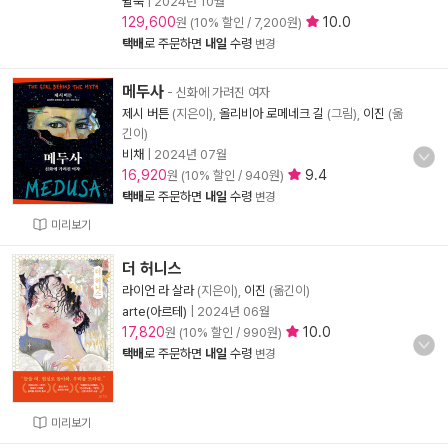
윌북
|
2024년 10월
129,600
10.0
원 (10% 할인 / 7,200원)
택배
로 주문하면
내일
수령
변경
메두사
- 신화에 가려진 여자
제시 버튼
(지은이),
올리비아 로메네크 길
(그림),
이진
(옮
긴이)
비채
|
2024년 07월
16,920
9.4
원 (10% 할인 / 940원)
택배
로 주문하면
내일
수령
변경
미리보기
더 허니스
라이언 라 살라
(지은이),
이진
(옮긴이)
arte(아르테)
|
2024년 06월
17,820
10.0
원 (10% 할인 / 990원)
택배
로 주문하면
내일
수령
변경
미리보기