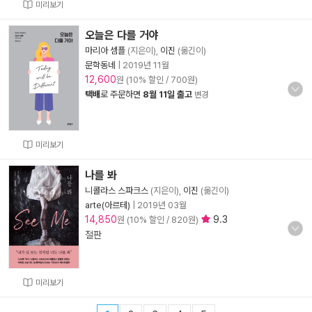
미리보기
오늘은 다를 거야
마리아 셈플
(지은이),
이진
(옮긴이)
문학동네
|
2019년 11월
12,600
원 (10% 할인 / 700원)
택배
로 주문하면
8월 11일 출고
변경
미리보기
나를 봐
니콜라스 스파크스
(지은이),
이진
(옮긴이)
arte(아르테)
|
2019년 03월
14,850
9.3
원 (10% 할인 / 820원)
절판
미리보기