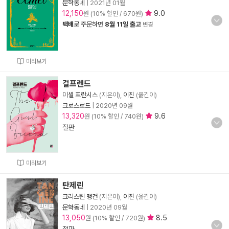
문학동네
|
2021년 01월
12,150
9.0
원 (10% 할인 / 670원)
택배
로 주문하면
8월 11일 출고
변경
미리보기
걸프렌드
미셸 프란시스
(지은이),
이진
(옮긴이)
크로스로드
|
2020년 09월
13,320
9.6
원 (10% 할인 / 740원)
절판
미리보기
탄제린
크리스틴 맹건
(지은이),
이진
(옮긴이)
문학동네
|
2020년 09월
13,050
8.5
원 (10% 할인 / 720원)