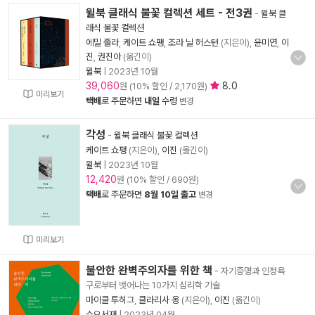
윌북 클래식 불꽃 컬렉션 세트 - 전3권
-
윌북 클
래식 불꽃 컬렉션
에밀 졸라
,
케이트 쇼팽
,
조라 닐 허스턴
(지은이),
윤미연
,
이
진
,
권진아
(옮긴이)
윌북
|
2023년 10월
39,060
8.0
원 (10% 할인 / 2,170원)
미리보기
택배
로 주문하면
내일
수령
변경
각성
-
윌북 클래식 불꽃 컬렉션
케이트 쇼팽
(지은이),
이진
(옮긴이)
윌북
|
2023년 10월
12,420
원 (10% 할인 / 690원)
택배
로 주문하면
8월 10일 출고
변경
미리보기
불안한 완벽주의자를 위한 책
- 자기증명과 인정욕
구로부터 벗어나는 10가지 심리학 기술
마이클 투히그
,
클라리사 옹
(지은이),
이진
(옮긴이)
수오서재
|
2023년 04월