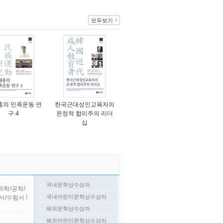
모두보기
홍의 민족운동 연
한국근대성인교육자의
구 4
온정적 합리주의 리더
십
국내문학상수상자
과학/공학/
국내어린이문학상수상자
서/수험서
l
해외문학상수상자
해외어린이문학상수상자