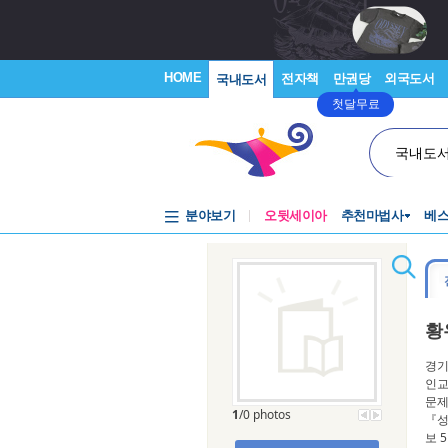
HOME
전자책
만권당
외국도서
국내도서
첫달무료
국내도
분야보기
오뒷세이아
추천마법사
베
황
경기
인교
문제
1
/0 photos
『성
보 