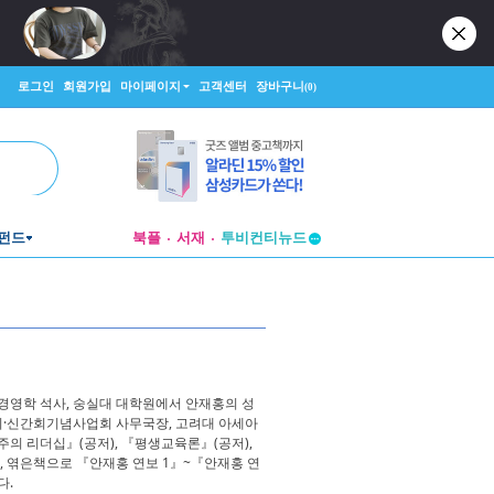
로그인
회원가입
마이페이지
고객센터
장바구니
(0)
펀드
북플
서재
투비컨티뉴드
창작플랫폼
투비컨티뉴드
영학 석사, 숭실대 대학원에서 안재홍의 성
회·신간회기념사업회 사무국장, 고려대 아세아
 리더십』(공저), 『평생교육론』(공저),
 엮은책으로 『안재홍 연보 1』~『안재홍 연
다.