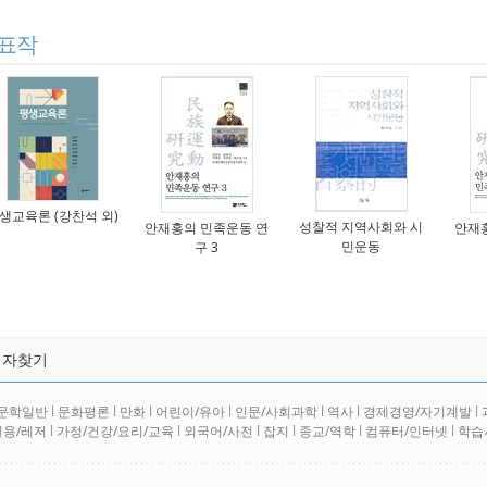
표작
생교육론 (강찬석 외)
성찰적 지역사회와 시
안재홍의 민족운동 연
안재
민운동
구 3
저자찾기
문학일반
l
문화평론
l
만화
l
어린이/유아
l
인문/사회과학
l
역사
l
경제경영/자기계발
l
실용/레저
l
가정/건강/요리/교육
l
외국어/사전
l
잡지
l
종교/역학
l
컴퓨터/인터넷
l
학습