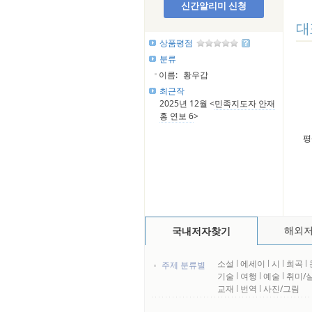
신간알리미 신청
대
상품평점
분류
이름:
황우갑
최근작
2025년 12월 <
민족지도자 안재
홍 연보 6
>
평
해외
국내저자찾기
소설
l
에세이
l
시
l
희곡
l
주제 분류별
기술
l
여행
l
예술
l
취미/
교재
l
번역
l
사진/그림