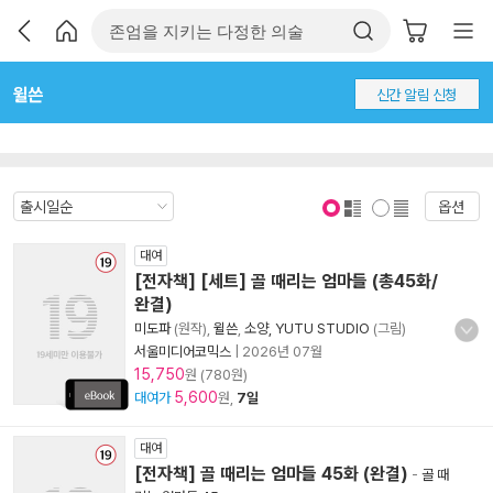
윌쓴
신간 알림 신청
옵션
표지 보기
표지 안보기
대여
[전자책] [세트] 골 때리는 엄마들 (총45화/
완결)
미도파
(원작),
윌쓴
,
소양, YUTU STUDIO
(그림)
서울미디어코믹스
|
2026년 07월
15,750
원 (780원)
5,600
대여가
원,
7일
대여
[전자책] 골 때리는 엄마들 45화 (완결)
-
골 때