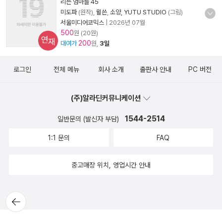
리는 엄마들 45
미도파
(원작),
윌쓴
,
소양, YUTU STUDIO
(그림)
서울미디어코믹스
|
2026년 07월
500
원 (20원)
연재
200
대여가
원,
3일
로그인
전체 메뉴
회사 소개
출판사 안내
PC 버전
(주)알라딘커뮤니케이션
1544-2514
일반문의 (발신자 부담)
1:1 문의
FAQ
중고매장 위치, 영업시간 안내
뒤로가
기