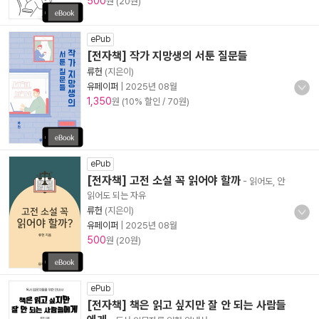
500
원 (20원)
ePub
[전자책] 작가 지망생의 서툰 질문들
류헌
(지은이)
유페이퍼
|
2025년 08월
1,350
원 (10% 할인 / 70원)
ePub
[전자책] 고전 소설 꼭 읽어야 할까
- 읽어도, 안
읽어도 되는 자유
류헌
(지은이)
유페이퍼
|
2025년 08월
500
원 (20원)
ePub
[전자책] 책은 읽고 싶지만 잘 안 되는 사람들