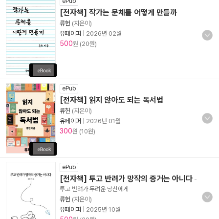
ePub
[전자책] 작가는 문체를 어떻게 만들까
류헌
(지은이)
유페이퍼
|
2026년 02월
500
원 (20원)
ePub
[전자책] 읽지 않아도 되는 독서법
류헌
(지은이)
유페이퍼
|
2026년 01월
300
원 (10원)
ePub
[전자책] 투고 반려가 망작의 증거는 아니다
-
투고 반려가 두려운 당신에게
류헌
(지은이)
유페이퍼
|
2025년 10월