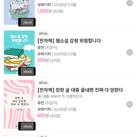
유페이퍼
|
2026년 03월
1,000
원 (50원)
ePub
[전자책] 웹소설 감평 위험합니다
류헌
(지은이)
유페이퍼
|
2026년 03월
500
원 (20원)
ePub
[전자책] 망한 글 대충 끝내면 진짜 다 망한다
-
왜 ‘대충 마무리’가 치명적인가
류헌
(지은이)
유페이퍼
|
2026년 03월
800
원 (40원)