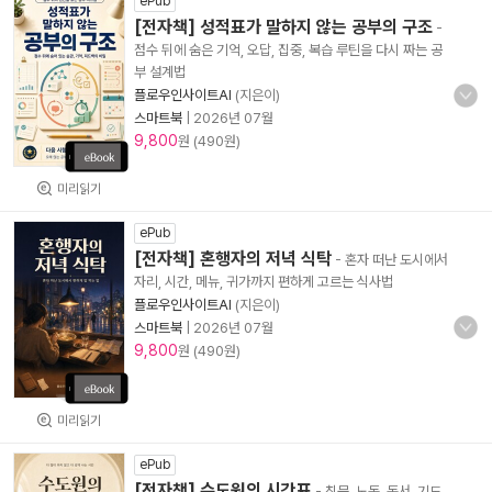
ePub
[전자책] 성적표가 말하지 않는 공부의 구조
-
점수 뒤에 숨은 기억, 오답, 집중, 복습 루틴을 다시 짜는 공
부 설계법
플로우인사이트AI
(지은이)
스마트북
|
2026년 07월
9,800
원 (490원)
미리읽기
ePub
[전자책] 혼행자의 저녁 식탁
- 혼자 떠난 도시에서
자리, 시간, 메뉴, 귀가까지 편하게 고르는 식사법
플로우인사이트AI
(지은이)
스마트북
|
2026년 07월
9,800
원 (490원)
미리읽기
ePub
[전자책] 수도원의 시간표
- 침묵, 노동, 독서, 기도,