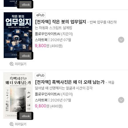
ePub
[전자책] 작은 봇의 업무일지
- 반복 업무를 대신하
는 자동화 스크립트 설계법
플로우인사이트AI
(지은이)
스마트북
|
2026년 07월
9,800
원 (490원)
미리읽기
ePub
[전자책] 흑백사진은 왜 더 오래 남는가
- 색을
덜어낼 때 선명해지는 얼굴과 시간의 감각
플로우인사이트AI
(지은이)
스마트북
|
2026년 07월
9,800
원 (490원)
미리읽기