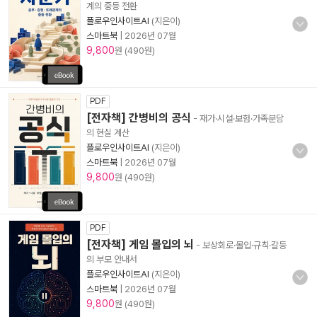
계의 중등 전환
플로우인사이트AI
(지은이)
스마트북
|
2026년 07월
9,800
원 (490원)
PDF
[전자책] 간병비의 공식
- 재가·시설·보험·가족분담
의 현실 계산
플로우인사이트AI
(지은이)
스마트북
|
2026년 07월
9,800
원 (490원)
PDF
[전자책] 게임 몰입의 뇌
- 보상회로·몰입·규칙·갈등
의 부모 안내서
플로우인사이트AI
(지은이)
스마트북
|
2026년 07월
9,800
원 (490원)