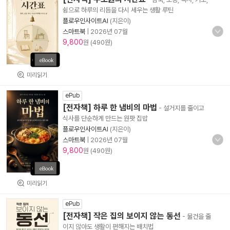
쉼으로 하루의 리듬을 다시 세우는 생활 루틴
플로우인사이트AI
(지은이)
스마트북
|
2026년 07월
9,800
원 (490원)
미리읽기
ePub
[전자책] 하루 한 냄비의 마법
- 설거지를 줄이고
식사를 단순하게 만드는 원팟 집밥
플로우인사이트AI
(지은이)
스마트북
|
2026년 07월
9,800
원 (490원)
미리읽기
ePub
[전자책] 작은 집의 보이지 않는 동선
- 물건을 줄
이지 않아도 생활이 편해지는 배치법