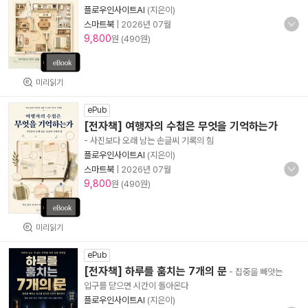
플로우인사이트AI
(지은이)
스마트북
|
2026년 07월
9,800
원 (490원)
미리읽기
ePub
[전자책] 여행자의 수첩은 무엇을 기억하는가
- 사진보다 오래 남는 손글씨 기록의 힘
플로우인사이트AI
(지은이)
스마트북
|
2026년 07월
9,800
원 (490원)
미리읽기
ePub
[전자책] 하루를 훔치는 7개의 문
- 집중을 빼앗는
입구를 닫으면 시간이 돌아온다
플로우인사이트AI
(지은이)