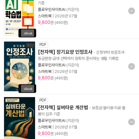
기준
플로우인사이트AI
(지은이)
스마트북
|
2026년 07월
9,800
원 (490원)
PDF
[전자책] 장기요양 인정조사
- 신청부터 방문조사·
등급판정·급여 선택까지 정확히 준비하는 생활 기록법
플로우인사이트AI
(지은이)
스마트북
|
2026년 07월
9,800
원 (490원)
PDF
[전자책] 실버타운 계산법
- 보증금·월비용·의료·돌
봄의 입주 기준
플로우인사이트AI
(지은이)
스마트북
|
2026년 07월
9,800
원 (490원)