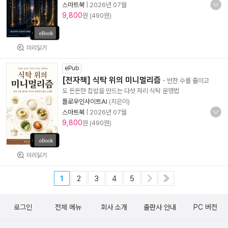
스마트북
|
2026년 07월
9,800
원 (490원)
미리읽기
ePub
[전자책] 식탁 위의 미니멀리즘
- 반찬 수를 줄이고
도 든든한 집밥을 만드는 다섯 자리 식탁 운영법
플로우인사이트AI
(지은이)
스마트북
|
2026년 07월
9,800
원 (490원)
미리읽기
1
2
3
4
5
로그인
전체 메뉴
회사 소개
출판사 안내
PC 버전