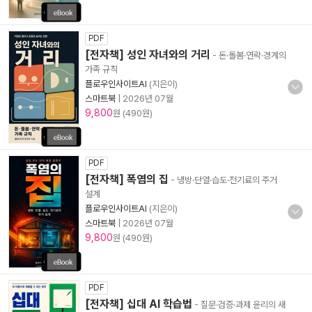
PDF
[전자책] 성인 자녀와의 거리
- 돈·돌봄·연락·경계의
가족 규칙
플로우인사이트AI
(지은이)
스마트북
|
2026년 07월
9,800
원 (490원)
PDF
[전자책] 폭염의 집
- 냉방·단열·습도·전기료의 주거
설계
플로우인사이트AI
(지은이)
스마트북
|
2026년 07월
9,800
원 (490원)
PDF
[전자책] 십대 AI 학습법
- 질문·검증·과제 윤리의 새