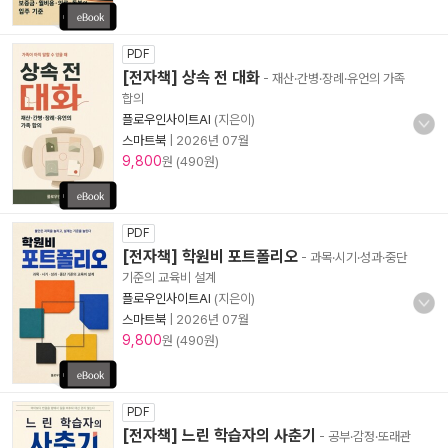
PDF
[전자책] 상속 전 대화
- 재산·간병·장례·유언의 가족
합의
플로우인사이트AI
(지은이)
스마트북
|
2026년 07월
9,800
원 (490원)
PDF
[전자책] 학원비 포트폴리오
- 과목·시기·성과·중단
기준의 교육비 설계
플로우인사이트AI
(지은이)
스마트북
|
2026년 07월
9,800
원 (490원)
PDF
[전자책] 느린 학습자의 사춘기
- 공부·감정·또래관