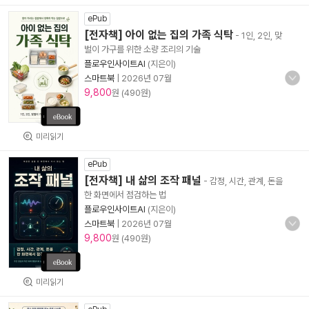
ePub
[전자책] 아이 없는 집의 가족 식탁
- 1인, 2인, 맞
벌이 가구를 위한 소량 조리의 기술
플로우인사이트AI
(지은이)
스마트북
|
2026년 07월
9,800
원 (490원)
미리읽기
ePub
[전자책] 내 삶의 조작 패널
- 감정, 시간, 관계, 돈을
한 화면에서 점검하는 법
플로우인사이트AI
(지은이)
스마트북
|
2026년 07월
9,800
원 (490원)
미리읽기