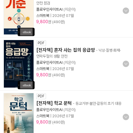
안전 점검
플로우인사이트AI
(지은이)
스마트북
|
2026년 07월
9,800
원 (490원)
PDF
[전자책] 혼자 사는 집의 응급망
- 낙상·질병·화재·
연락두절의 생활 안전
플로우인사이트AI
(지은이)
스마트북
|
2026년 07월
9,800
원 (490원)
PDF
[전자책] 학교 문턱
- 등교거부·불안·갈등의 초기 대응
플로우인사이트AI
(지은이)
스마트북
|
2026년 07월
9,800
원 (490원)