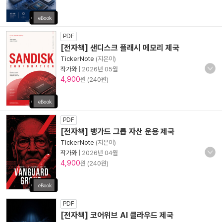
PDF
[전자책] 샌디스크 플래시 메모리 제국
TickerNote
(지은이)
작가와
|
2026년 05월
4,900
원 (240원)
PDF
[전자책] 뱅가드 그릅 자산 운용 제국
TickerNote
(지은이)
작가와
|
2026년 04월
4,900
원 (240원)
PDF
[전자책] 코어위브 AI 클라우드 제국