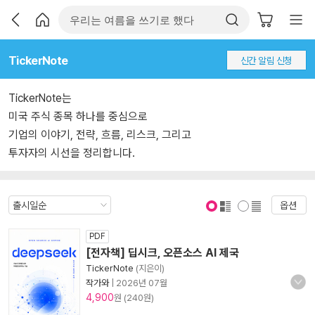
TickerNote
신간 알림 신청
TickerNote는
미국 주식 종목 하나를 중심으로
기업의 이야기, 전략, 흐름, 리스크, 그리고
투자자의 시선을 정리합니다.
옵션
표지 보기
표지 안보기
PDF
[전자책] 딥시크, 오픈소스 AI 제국
TickerNote
(지은이)
작가와
|
2026년 07월
4,900
원 (240원)