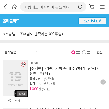
콜라블러드
신간 알림 신청
<스승님도 조수님도 만족하는 XX 주술>
옵션
표지 보기
표지 안보기
ePub
[전자책] 남편이 키워 준 내 주인님 1
-
남편이 키
워 준 내 주인님 1
콜라블러드
(지은이)
일랑
|
2026년 05월
1,000
원 (50원)
미리읽기