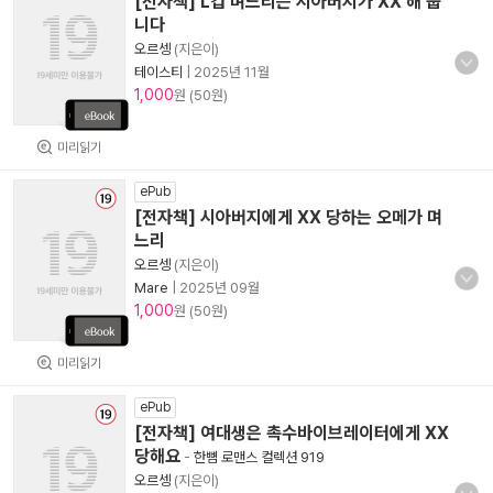
[전자책] L컵 며느리는 시아버지가 XX 해 줍
니다
오르셍
(지은이)
테이스티
|
2025년 11월
1,000
원 (50원)
미리읽기
ePub
[전자책] 시아버지에게 XX 당하는 오메가 며
느리
오르셍
(지은이)
Mare
|
2025년 09월
1,000
원 (50원)
미리읽기
ePub
[전자책] 여대생은 촉수바이브레이터에게 XX
당해요
-
한뼘 로맨스 컬렉션 919
오르셍
(지은이)