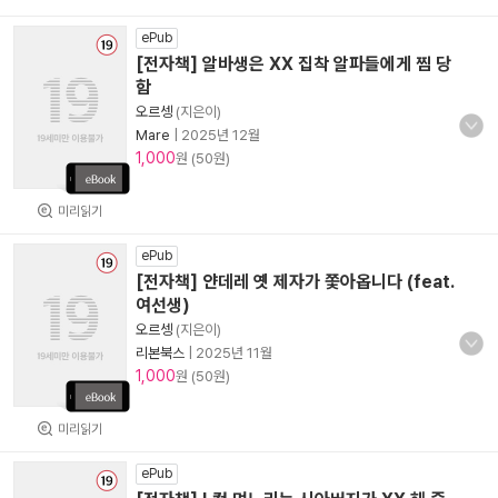
ePub
[전자책] 알바생은 XX 집착 알파들에게 찜 당
함
오르셍
(지은이)
Mare
|
2025년 12월
1,000
원 (50원)
미리읽기
ePub
[전자책] 얀데레 옛 제자가 쫓아옵니다 (feat.
여선생)
오르셍
(지은이)
리본북스
|
2025년 11월
1,000
원 (50원)
미리읽기
ePub