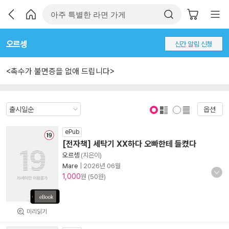
오르셍
신간 알림 신청
<촉수가 불면증을 없애 드립니다>
옵션
표지 보기
표지 안보기
ePub
[전자책] 세탁기 XX하다 오빠한테 들켰다
오르셍
(지은이)
Mare
|
2026년 06월
1,000
원 (50원)
미리읽기