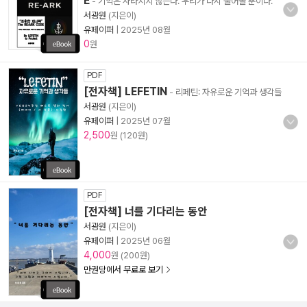
E
- 기억은 사라지지 않는다. 우리가 다시 불어올 뿐이다.
서광원
(지은이)
유페이퍼
|
2025년 08월
0
원
PDF
[전자책] LEFETIN
- 리페틴: 자유로운 기억과 생각들
서광원
(지은이)
유페이퍼
|
2025년 07월
2,500
원 (120원)
PDF
[전자책] 너를 기다리는 동안
서광원
(지은이)
유페이퍼
|
2025년 06월
4,000
원 (200원)
만권당에서 무료로 보기