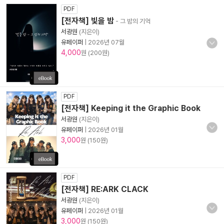
PDF
[전자책] 빛을 밤
- 그 밤의 기억
서광원
(지은이)
유페이퍼
|
2026년 07월
4,000
원 (200원)
PDF
[전자책] Keeping it the Graphic Book
서광원
(지은이)
유페이퍼
|
2026년 01월
3,000
원 (150원)
PDF
[전자책] RE:ARK CLACK
서광원
(지은이)
유페이퍼
|
2026년 01월
3,000
원 (150원)