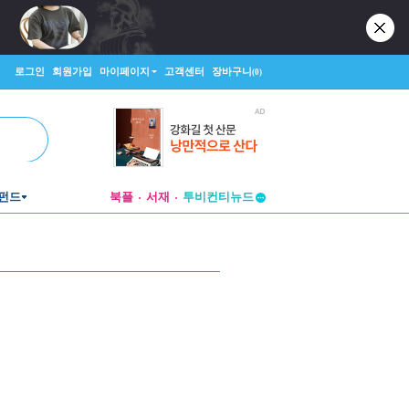
로그인
회원가입
마이페이지
고객센터
장바구니
(0)
펀드
북플
서재
투비컨티뉴드
창작플랫폼
투비컨티뉴드