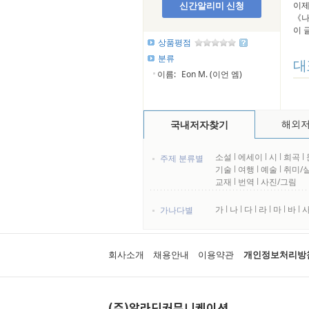
신간알리미 신청
이제
《나
이 
상품평점
분류
대
이름:
Eon M. (이언 엠)
해외
국내저자찾기
소설
l
에세이
l
시
l
희곡
l
주제 분류별
기술
l
여행
l
예술
l
취미/
교재
l
번역
l
사진/그림
가
l
나
l
다
l
라
l
마
l
바
l
가나다별
회사소개
채용안내
이용약관
개인정보처리방
(주)알라딘커뮤니케이션