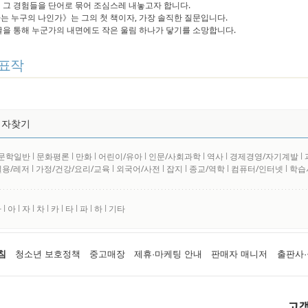
 그 경험들을 단어로 묶어 조심스레 내놓고자 합니다.
는 누구의 나인가》는 그의 첫 책이자, 가장 솔직한 질문입니다.
글을 통해 누군가의 내면에도 작은 울림 하나가 닿기를 소망합니다.
표작
저자찾기
문학일반
l
문화평론
l
만화
l
어린이/유아
l
인문/사회과학
l
역사
l
경제경영/자기계발
l
실용/레저
l
가정/건강/요리/교육
l
외국어/사전
l
잡지
l
종교/역학
l
컴퓨터/인터넷
l
학습
사
l
아
l
자
l
차
l
카
l
타
l
파
l
하
l
기타
침
청소년 보호정책
중고매장
제휴·마케팅 안내
판매자 매니저
출판사·
고객