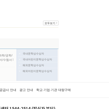
모두보기
국내문학상수상자
과학/공학/
국내어린이문학상수상자
서/수험서
l
해외문학상수상자
해외어린이문학상수상자
공급사 안내
광고 안내
학교·기업·기관 대량구매
센터 1544-2514 (발신자 부담)