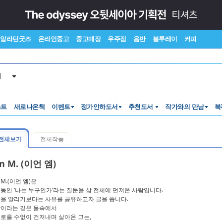
알라딘굿즈
온라인중고
중고매장
우주점
음반
블루레이
커피
서
스트
새로나온책
이벤트
정가인하도서
추천도서
작가와의 만남
북
전체보기
전체작품
n M. (이언 엠)
 M.(이언 엠)은
동안 ‘나는 누구인가’라는 질문을 삶 전체에 던져온 사람입니다.
을 알리기보다는 사유를 공유하고자 글을 씁니다.
이라는 깊은 물속에서
로를 수없이 건져내며 살아온 그는,