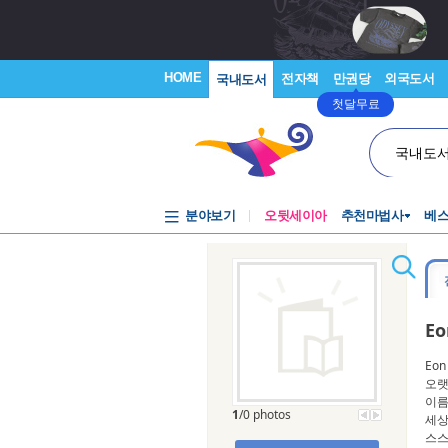
HOME
전자책
만권당
외국도서
국내도서
첫달무료
국내도
분야보기
오뒷세이아
추천마법사
베
Eo
Eon
오랫
이름
1
/0 photos
세상
스스