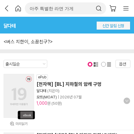
달다테
신간 알림 신청
<버스 치한이, 소꿉친구?>
옵션
표지 보기
표지 안보기
ePub
[전자책] [BL] 지하철의 암캐 구멍
달다테
(지은이)
모트(MOAT)
|
2026년 07월
1,000
원 (50원)
미리읽기