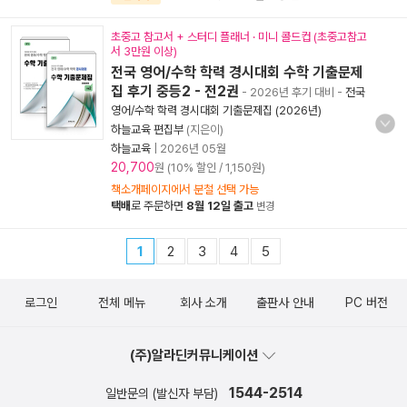
초중고 참고서 + 스터디 플래너 · 미니 콜드컵 (초중고참고
서 3만원 이상)
전국 영어/수학 학력 경시대회 수학 기출문제
집 후기 중등2 - 전2권
- 2026년 후기 대비
-
전국
영어/수학 학력 경시대회 기출문제집 (2026년)
하늘교육 편집부
(지은이)
하늘교육
|
2026년 05월
20,700
원 (10% 할인 / 1,150원)
책소개페이지에서 분철 선택 가능
택배
로 주문하면
8월 12일 출고
변경
1
2
3
4
5
로그인
전체 메뉴
회사 소개
출판사 안내
PC 버전
(주)알라딘커뮤니케이션
1544-2514
일반문의 (발신자 부담)