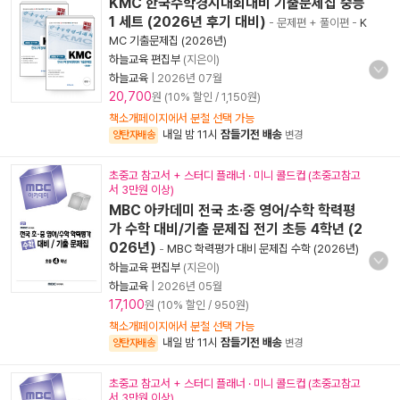
KMC 한국수학경시대회대비 기출문제집 중등
1 세트 (2026년 후기 대비)
- 문제편 + 풀이편
-
K
MC 기출문제집 (2026년)
하늘교육 편집부
(지은이)
하늘교육
|
2026년 07월
20,700
원 (10% 할인 / 1,150원)
책소개페이지에서 분철 선택 가능
내일 밤 11시
잠들기전 배송
양탄자배송
변경
초중고 참고서 + 스터디 플래너 · 미니 콜드컵 (초중고참고
서 3만원 이상)
MBC 아카데미 전국 초·중 영어/수학 학력평
가 수학 대비/기출 문제집 전기 초등 4학년 (2
026년)
-
MBC 학력평가 대비 문제집 수학 (2026년)
하늘교육 편집부
(지은이)
하늘교육
|
2026년 05월
17,100
원 (10% 할인 / 950원)
책소개페이지에서 분철 선택 가능
내일 밤 11시
잠들기전 배송
양탄자배송
변경
초중고 참고서 + 스터디 플래너 · 미니 콜드컵 (초중고참고
서 3만원 이상)