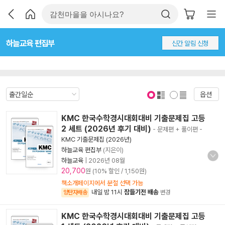
하늘교육 편집부
신간 알림 신청
옵션
표지 보기
표지 안보기
KMC 한국수학경시대회대비 기출문제집 고등
2 세트 (2026년 후기 대비)
- 문제편 + 풀이편
-
KMC 기출문제집 (2026년)
하늘교육 편집부
(지은이)
하늘교육
|
2026년 08월
20,700
원 (10% 할인 / 1,150원)
책소개페이지에서 분철 선택 가능
내일 밤 11시
잠들기전 배송
양탄자배송
변경
KMC 한국수학경시대회대비 기출문제집 고등