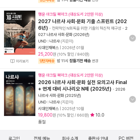
양탄자배송
변경
행운 아크릴 북마크 (대상도서 2만원 이상)
2027 나르샤 사회·문화 기출 스프린트 (202
6년)
- 전략적인 N회독을 위한 기출의 혁신적 재구성
-
2
027 나르샤 사회·문화 (2026년)
UND : 나르샤
(지은이)
시대인재북스
|
2026년 01월
25,200
원 (10% 할인 / 840원)
밤 11시
잠들기전 배송
양탄자배송
변경
미리보기
행운 아크릴 북마크 (대상도서 2만원 이상)
2026 나르샤 사회·문화 실전 모의고사 Final
+ 연계 대비 시나리오 N제 (2025년)
-
2026
나르샤 사회·문화 (2025년)
UND : 나르샤
(지은이)
시대인재북스
|
2025년 10월
19,800
10.0
원 (10% 할인 / 660원)
품절
로그인
전체 메뉴
회사 소개
출판사 안내
PC 버전