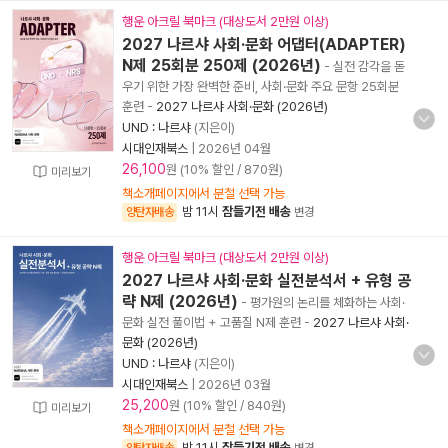
행운 아크릴 북마크 (대상도서 2만원 이상)
2027 나르샤 사회·문화 어댑터(ADAPTER)
N제 25회분 250제 (2026년)
- 실전 감각을 돋
우기 위한 가장 완벽한 준비, 사회·문화 주요 문항 25회분
훈련
-
2027 나르샤 사회·문화 (2026년)
UND : 나르샤
(지은이)
시대인재북스
|
2026년 04월
26,100
원 (10% 할인 / 870원)
미리보기
책소개페이지에서 분철 선택 가능
밤 11시
잠들기전 배송
양탄자배송
변경
행운 아크릴 북마크 (대상도서 2만원 이상)
2027 나르샤 사회·문화 실전분석서 + 유형 공
략 N제 (2026년)
- 평가원의 논리를 체화하는 사회·
문화 실전 풀이법 + 고품질 N제 훈련
-
2027 나르샤 사회·
문화 (2026년)
UND : 나르샤
(지은이)
시대인재북스
|
2026년 03월
25,200
원 (10% 할인 / 840원)
미리보기
책소개페이지에서 분철 선택 가능
밤 11시
잠들기전 배송