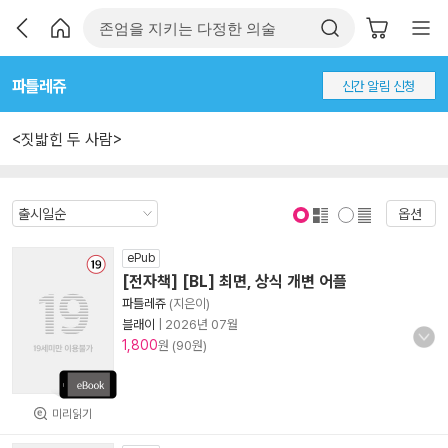
파틀레쥬
신간 알림 신청
<짓밟힌 두 사람>
옵션
표지 보기
표지 안보기
ePub
[전자책] [BL] 최면, 상식 개변 어플
파틀레쥬
(지은이)
블래이
|
2026년 07월
1,800
원 (90원)
미리읽기