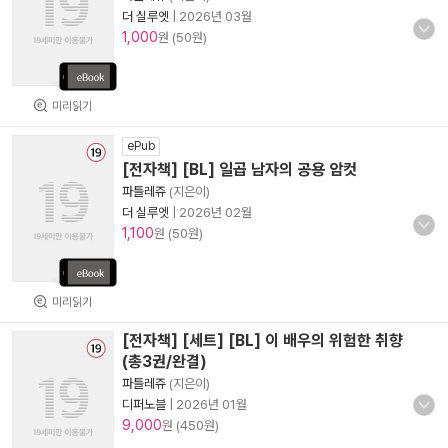
더 실루엣
|
2026년 03월
1,000
원 (50원)
미리읽기
ePub
[전자책] [BL] 일곱 남자의 공용 암컷
파틀레쥬
(지은이)
더 실루엣
|
2026년 02월
1,100
원 (50원)
미리읽기
[전자책] [세트] [BL] 이 배우의 위험한 취향
(총3권/완결)
파틀레쥬
(지은이)
디퍼노블
|
2026년 01월
9,000
원 (450원)