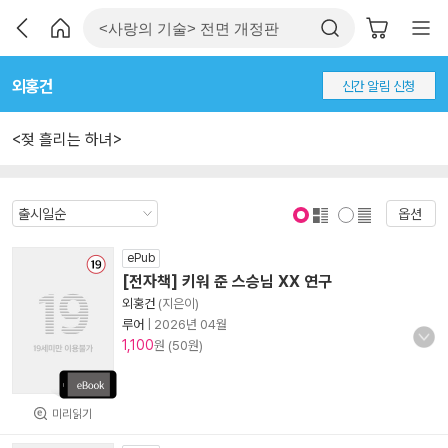
외홍건
신간 알림 신청
<젖 흘리는 하녀>
옵션
표지 보기
표지 안보기
ePub
[전자책] 키워 준 스승님 XX 연구
외홍건
(지은이)
루어
|
2026년 04월
1,100
원 (50원)
미리읽기