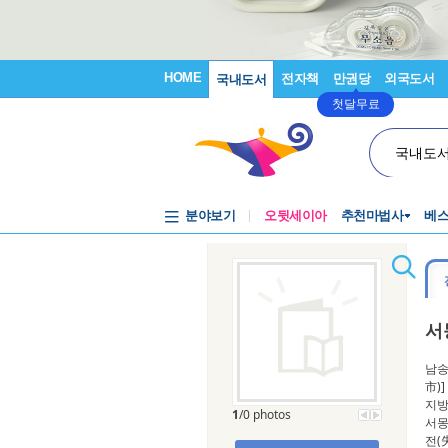
HOME
전자책
만권당
외국도서
국내도서
첫달무료
국내도
분야보기
오뒷세이아
추천마법사
베
서
남송
市)
지방
1
/0 photos
서몽
전(