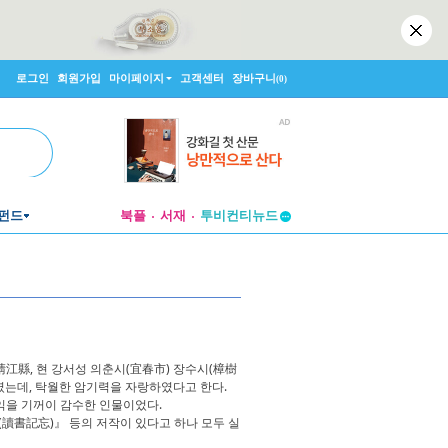
로그인
회원가입
마이페이지
고객센터
장바구니
(0)
펀드
북플
서재
투비컨티뉴드
창작플랫폼
투비컨티뉴드
淸江縣, 현 강서성 의춘시(宜春市) 장수시(樟樹
였는데, 탁월한 암기력을 자랑하였다고 한다.
익을 기꺼이 감수한 인물이었다.
讀書記忘)』 등의 저작이 있다고 하나 모두 실