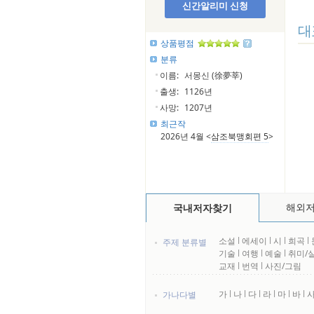
신간알리미 신청
대
상품평점
분류
이름:
서몽신 (徐夢莘)
출생:
1126년
사망:
1207년
최근작
2026년 4월 <
삼조북맹회편 5
>
해외
국내저자찾기
소설
l
에세이
l
시
l
희곡
l
주제 분류별
기술
l
여행
l
예술
l
취미/
교재
l
번역
l
사진/그림
가
l
나
l
다
l
라
l
마
l
바
l
가나다별