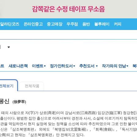
알라딘굿즈
온라인중고
중고매장
우주점
음반
블루레이
커피
서
스트
새로나온책
이벤트
정가인하도서
추천도서
작가와의 만남
북
전체보기
전체작품
몽신
(徐夢莘)
 때의 사람으로 자(字)가 상로(商老)이며 강남서로(江南西路) 임강군(臨江軍) 청강현[
] 출신이다. 평범한 집안 출신으로 어려서부터 경전과 사서, 소설에 이르기까지 탐독하
관을 역임하면서 현지 실정에 맞는 정책을 소신에 따라 추진하였으며 그로 인한 불이
신은 『삼조북맹회편』 외에도 『북맹집보(北盟集補)』, 『회록(會錄)』, 『독서기망(
失傳)되고 현재는 『삼조북맹회편』만 전해지고 있다.