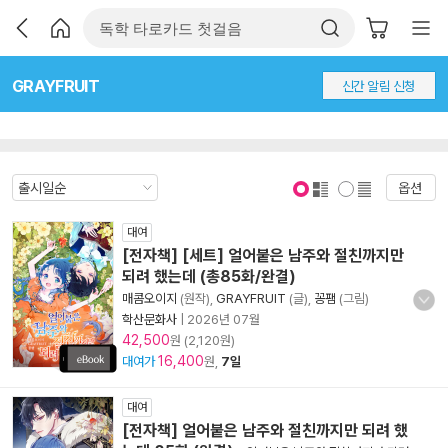
GRAYFRUIT
신간 알림 신청
옵션
표지 보기
표지 안보기
대여
[전자책] [세트] 얼어붙은 남주와 절친까지만
되려 했는데 (총85화/완결)
매콤오이지
(원작),
GRAYFRUIT
(글),
꽁팸
(그림)
학산문화사
|
2026년 07월
42,500
원 (2,120원)
16,400
대여가
원,
7일
대여
[전자책] 얼어붙은 남주와 절친까지만 되려 했