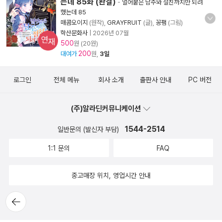
는데 85화 (완결)
-
얼어붙은 남주와 절친까지만 되려
했는데 85
매콤오이지
(원작),
GRAYFRUIT
(글),
꽁팸
(그림)
학산문화사
|
2026년 07월
연재
500
원 (20원)
200
대여가
원,
3일
로그인
전체 메뉴
회사 소개
출판사 안내
PC 버전
(주)알라딘커뮤니케이션
1544-2514
일반문의 (발신자 부담)
1:1 문의
FAQ
중고매장 위치, 영업시간 안내
뒤로가
기