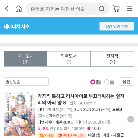
테나마치 사호
신간 알림 신청
외국도서
전자책
국내도서
(1)
(2)
(8)
옵션
표지 보기
표지 안보기
가끔씩 툭하고 러시아어로 부끄러워하는 옆자
리의 아랴 양 8
- 만화, SL Comic
테나마치 사호
(지은이),
SUN SUN SUN
(원작),
모모코
(그림),
이승원
(옮긴이)
디앤씨미디어(주)(D&C미디어)
|
2026년 07월
6,300
10.0
원 (10% 할인 / 350원)
내일 (월) 아침 7시
출근
양탄자배송
썬데이 EXPRESS