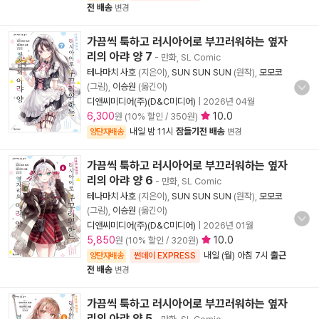
전 배송
변경
가끔씩 툭하고 러시아어로 부끄러워하는 옆자
리의 아랴 양 7
- 만화, SL Comic
테나마치 사호
(지은이),
SUN SUN SUN
(원작),
모모코
(그림),
이승원
(옮긴이)
디앤씨미디어(주)(D&C미디어)
|
2026년 04월
6,300
10.0
원 (10% 할인 / 350원)
내일 밤 11시
잠들기전 배송
양탄자배송
변경
가끔씩 툭하고 러시아어로 부끄러워하는 옆자
리의 아랴 양 6
- 만화, SL Comic
테나마치 사호
(지은이),
SUN SUN SUN
(원작),
모모코
(그림),
이승원
(옮긴이)
디앤씨미디어(주)(D&C미디어)
|
2026년 01월
5,850
10.0
원 (10% 할인 / 320원)
내일 (월) 아침 7시
출근
양탄자배송
썬데이 EXPRESS
전 배송
변경
가끔씩 툭하고 러시아어로 부끄러워하는 옆자
리의 아랴 양 5