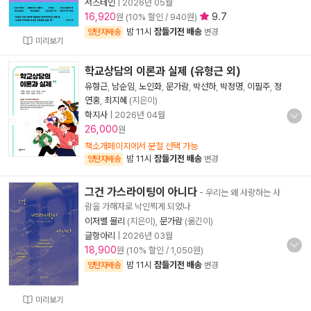
서스테인
|
2026년 05월
16,920
9.7
원 (10% 할인 / 940원)
밤 11시
잠들기전 배송
양탄자배송
변경
미리보기
학교상담의 이론과 실제 (유형근 외)
유형근
,
남순임
,
노인화
,
문가람
,
박선하
,
박정명
,
이필주
,
정
연홍
,
최지혜
(지은이)
학지사
|
2026년 04월
26,000
원
책소개페이지에서 분철 선택 가능
밤 11시
잠들기전 배송
양탄자배송
변경
그건 가스라이팅이 아니다
- 우리는 왜 사랑하는 사
람을 가해자로 낙인찍게 되었나
이저벨 몰리
(지은이),
문가람
(옮긴이)
글항아리
|
2026년 03월
18,900
원 (10% 할인 / 1,050원)
밤 11시
잠들기전 배송
양탄자배송
변경
미리보기