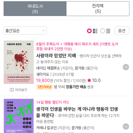
전자책
국내도서
(5)
(9)
옵션
표지 보기
표지 안보기
8월의 주목도서 + 여행용 메쉬 파우치 세트 (이벤트 도서
포함 국내서 2만원 이상)
사랑이라 믿었던 지배
- 병리적 인간이 당신을 선택하
고 놓아주지 않는 이유
네이딘 매컬루소
(지은이),
문가람
(옮긴이)
생각지도
|
2026년 07월
19,800
10.0
원 (10% 할인 / 1,100원)
밤 11시
잠들기전 배송
양탄자배송
변경
미리보기
14일 행동 챌린지 카드
생각이 인생을 바꾸는 게 아니라 행동이 인생
을 바꾼다
- 과거에 갇힌 삶을 다시 흐르게 하는 12가지
마음 훈련법
카레나 킬코인
(지은이),
문가람
(옮긴이)