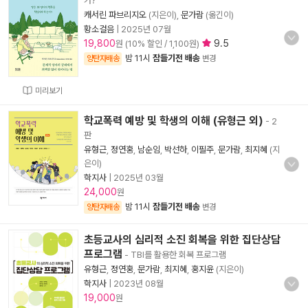
가?
캐서린 파브리지오
(지은이),
문가람
(옮긴이)
황소걸음
|
2025년 07월
19,800
9.5
원 (10% 할인 / 1,100원)
밤 11시
잠들기전 배송
양탄자배송
변경
미리보기
학교폭력 예방 및 학생의 이해 (유형근 외)
- 2
판
유형근
,
정연홍
,
남순임
,
박선하
,
이필주
,
문가람
,
최지혜
(지
은이)
학지사
|
2025년 03월
24,000
원
밤 11시
잠들기전 배송
양탄자배송
변경
초등교사의 심리적 소진 회복을 위한 집단상담
프로그램
- TBI를 활용한 회복 프로그램
유형근
,
정연홍
,
문가람
,
최지혜
,
홍지윤
(지은이)
학지사
|
2023년 08월
19,000
원