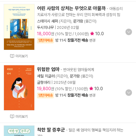
어린 사람의 상처는 무엇으로 아물까
- 아동심리
치료사가 사랑으로 전하는 우리 안의 회복력과 성장의 힘
스테이시 섀퍼
(지은이),
문가람
(옮긴이)
두시의나무
|
2026년 02월
18,000
10.0
원 (10% 할인 / 1,000원)
밤 11시
잠들기전 배송
양탄자배송
변경
미리보기
위험한 엄마
- 번아웃된 엄마들에게
셰릴 치글러
(지은이),
문가람
(옮긴이)
글항아리
|
2025년 08월
19,800
10.0
원 (10% 할인 / 1,100원)
밤 11시
잠들기전 배송
양탄자배송
변경
미리보기
착한 딸 증후군
- 딸은 왜 엄마의 행복을 책임지려 하는