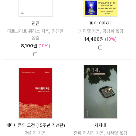
연인
파이 이야기
마르그리트 뒤라스 지음, 김인환
얀 마텔 지음, 공경희 옮김
옮김
14,400
원
(10%)
8,100
원
(10%)
페미니즘의 도전 (15주년 기념판)
저지대
정희진 지음
줌파 라히리 지음, 서창렬 옮김