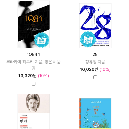
1Q84 1
28
무라카미 하루키 지음, 양윤옥 옮
정유정 지음
김
16,020
원
(10%)
13,320
원
(10%)