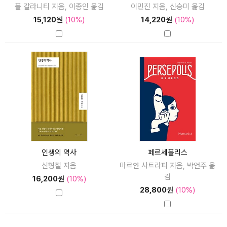
폴 칼라니티 지음, 이종인 옮김
이민진 지음, 신승미 옮김
15,120
원
(10%)
14,220
원
(10%)
인생의 역사
페르세폴리스
신형철 지음
마르얀 사트라피 지음, 박언주 옮
김
16,200
원
(10%)
28,800
원
(10%)