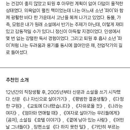
는 건강이 좋지 않았고 퇴원 후 아무런 계획이 없어 더없이 울적한
상태였다. 의욕없이 펼친 책이었는데 나는 어느새 소년 ‘파이’와 함
께 광활한 바다 한 가운데서 고난을 헤쳐 나가고 있었다. 동물, 가
족, 모험은 내가 원래 소설에서 반기는 주제가 아닌데, 이렇게 재미
있고 감동적일 수가 있다니 정신이 아득할 지경이었다. 인생에서
몇 번 없는 강렬한 독서 경험이었다. 그리고 퇴원 후 흡사 소년 ‘파
이’처럼 나는 두려움과 용기를 동시에 끌어안은 채, 전업작가의 길
로 들어섰다.
추천인 소개
12년간의 직장생활 후, 2005년부터 산문과 소설을 쓰기 시작했
다. 산문 《나 자신으로 살아가기》, 《평범한 결혼생활》, 《다정
한 구원》, 《교토에 다녀왔습니다》, 《자유로울 것》, 《나라는
여자》, 《엄마와 연애할 때》, 《여자로 살아가는 우리들에게》
(공저), 소설집 《호텔 이야기》, 《곁에 남아 있는 사람》, 《어떤
날 그녀들이》, 장편소설 《다 하지 못한 말》, 《가만히 부르는