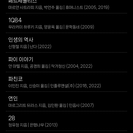
페르세폴리스
마르얀 사트라피 지음, 박언주 옮김 | 휴머니스트 (2005, 2019)
1Q84
무라카미 하루키 지음, 양윤옥 옮김 | 문학동네 (2009)
인생의 역사
신형철 지음 | 난다 (2022)
파이 이야기
얀 마텔 지음, 공경희 옮김 | 작가정신 (2004, 2022)
파친코
이민진 지음, 신승미 옮김 | 인플루엔셜(주) (2018, 2022)
연인
마르그리트 뒤라스 지음, 김인환 옮김 | 민음사 (2007)
28
정유정 지음 | 은행나무 (2013)