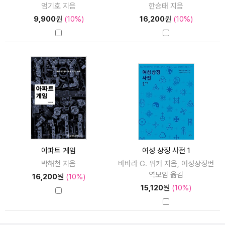
엄기호 지음
한승태 지음
9,900
원
(10%)
16,200
원
(10%)
아파트 게임
여성 상징 사전 1
박해천 지음
바바라 G. 워커 지음, 여성상징번
역모임 옮김
16,200
원
(10%)
15,120
원
(10%)