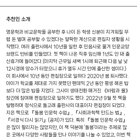
추천인 소개
영문학과 비교문학을 공부한 후 나이 든 학생 신분이 지겨워질 무
렵 돈 벌며 공부할 수 있겠다는 얄팍한 계산으로 편집자 생활을 시
작했다. 여러 출판사에서 10년을 일한 후 민음사로 옮겨 인문교양
브랜드 반비를 만들었다. 첫 책이 나온 직후 임신해 1년도 안 돼 출
산휴가에 들어갔다.(마지막 근무일 새벽 1시에 퇴근해 다음 날 낮
12시경에 양수가 터졌으니 휴가 열두 시간 만에 출산한 셈이다.)
이 회사에서 10년 동안 편집장으로 일하다 2020년 봄 퇴사했다.
아이가 학교를 제대로 가지 못했던 팬데믹 2년 동안 평생 해온 밥
보다 더 많은 밥을 지었다. 그사이 생태전환 매거진 《바람과 물》
창간에 참여해 편집장으로 일하기도 했다. 2022년 9월 첫 책을
발행하며 정식으로 돌고래 출판사의 대표이자 편집장이 되었다.
지은 책으로 『돌봄 인문학 수업』, 『사회과학책 만드는 법』,
『서경식 다시 읽기』(공저)가 있다. 특히 『돌봄 인문학 수업』
은 많이 팔리지는 않았지만, 이 책 덕분에 ‘돌봄’이라는 주제로 많
은 곳에서 다양한 사람들을 만나 이야기를 나눌 수 있었고, 이번 책