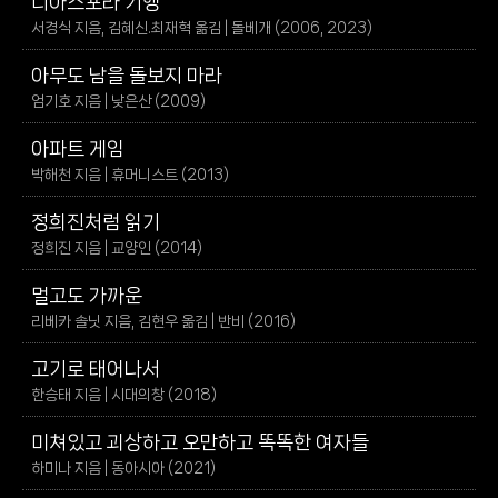
디아스포라 기행
서경식 지음, 김혜신.최재혁 옮김 | 돌베개 (2006, 2023)
아무도 남을 돌보지 마라
엄기호 지음 | 낮은산 (2009)
아파트 게임
박해천 지음 | 휴머니스트 (2013)
정희진처럼 읽기
정희진 지음 | 교양인 (2014)
멀고도 가까운
리베카 솔닛 지음, 김현우 옮김 | 반비 (2016)
고기로 태어나서
한승태 지음 | 시대의창 (2018)
미쳐있고 괴상하고 오만하고 똑똑한 여자들
하미나 지음 | 동아시아 (2021)