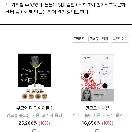
도 기획할 수 있었다. 틈틈이 SBI 출판예비학교와 한겨레교육문화
센터 등에서 책 만드는 일에 관한 강의도 한다.
전체선택
장바구니 담기
보관함 담기
부모와 다른 아이들 1
멀고도 가까운
앤드류 솔로몬 지음, 고기탁 옮김
리베카 솔닛 지음, 김현우 옮김
25,200
원
(10%)
16,650
원
(10%)