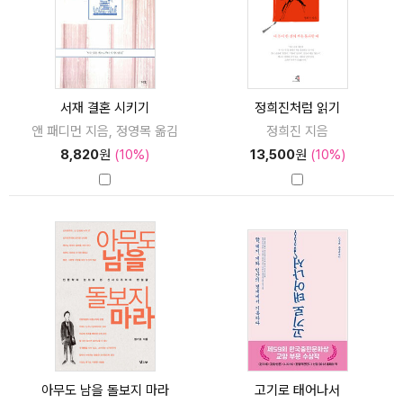
서재 결혼 시키기
정희진처럼 읽기
앤 패디먼 지음, 정영목 옮김
정희진 지음
8,820
원
(10%)
13,500
원
(10%)
아무도 남을 돌보지 마라
고기로 태어나서